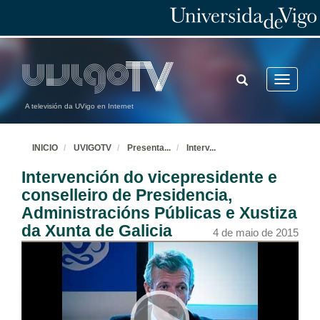
TOGGLE
Toggle
SEARCH
navigatio
A televisión da UVigo en Internet
INICIO
UVIGOTV
Presenta
...
Interv
...
Intervención do vicepresidente e
conselleiro de Presidencia,
Administracións Públicas e Xustiza
da Xunta de Galicia
4 de maio de 2015