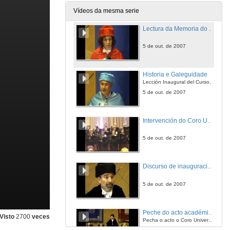
5 de out. de 2007
Vídeos da mesma serie
Lectura da Memoria do curso académico 2006-07
5 de out. de 2007
Historia e Galeguidade
Lección Inaugural del Curso 2007-08
5 de out. de 2007
Intervención do Coro Universitario de Vigo
5 de out. de 2007
Discurso de inauguración do novo curso académico
5 de out. de 2007
Peche do acto académico de inauguración do curso 2007-08
Visto
2700
veces
Pecha o acto o Coro Universitario interpretando o himno universitario "Gaudeamus Igitur"
5 de out. de 2007