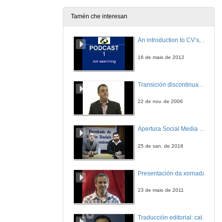
Tamén che interesan
An introduction to CV’s, letters, and job searching
16 de maio de 2012
Transición discontinua de partículas de microgel termosensible
22 de nov. de 2006
Apertura Social Media Day 2016
25 de xan. de 2016
Presentación da xornada
23 de maio de 2011
Traducción editorial: calidade e xestión de proxectos