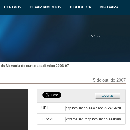
CENTROS
DEPARTAMENTOS
BIBLIOTECA
INFO PARA...
ES /
GL
 da Memoria do curso académico 2006-07
5 de out. de 2007
Ocultar
URL:
IFRAME:
Comezo do acto académico
Entrada da comitiva académica mentres que o Coro Universitario entona o "Veni, Creator Spiritus"