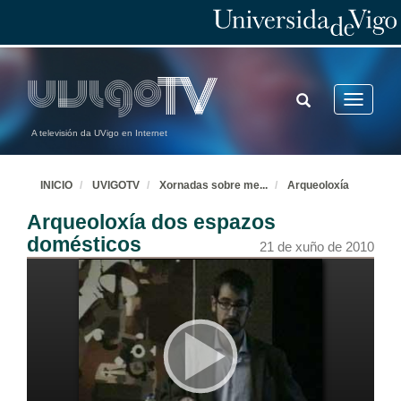
TOGGLE
Toggle
SEARCH
navigatio
A televisión da UVigo en Internet
INICIO
UVIGOTV
Xornadas sobre me
...
Arqueoloxía
Arqueoloxía dos espazos
domésticos
21 de xuño de 2010