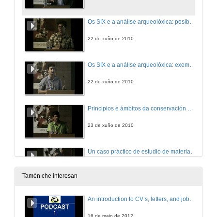
Os SIX e a análise arqueolóxica: posibilidades, condicións
22 de xuño de 2010
Os SIX e a análise arqueolóxica: exemplo
22 de xuño de 2010
Principios e ámbitos da conservación en arqueoloxía
23 de xuño de 2010
Un caso práctico de estudio de materiais arqueolóxicos: A cerámica romana de Bracara Augusta dende o xacemento á publicación
24 de xuño de 2010
Tamén che interesan
Un caso práctico de estudio de materiais arqueolóxicos: A cerámica romana de Bracara Augusta dende o xacemento á publicación. Quenda de Preguntas
An introduction to CV’s, letters, and job searching
24 de xuño de 2010
16 de maio de 2012