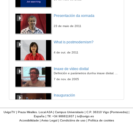
Presentación da xornada
23 de maio de 2011
What is postmodernism?
4 de out. de 2011
Imaxe de vídeo dixital
Definición e parámetros dunha imaxe dixital. Resolución e Aspecto. Profundidade da cor. Compresión. Frame por segundo. Entrelazado. Campos, cadros
7 de nov. de 2005
Inauguración
8 de maio de 2010
UvigoTV | Praza Miralles. Local A3A | Campus Universitario | C.P. 36310 Vigo (Pontevedra) |
España | Tlf: +34 986811937 |
tv@uvigo.es
Accesibilidade
|
Aviso Legal
|
Condicións de uso
|
Política de cookies
A inserción laboral dos licenciados en Ciencias do Mar: a carreira investigadora
15 de maio de 2006