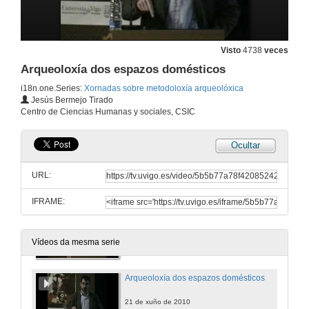
Visto
4738
veces
Arqueoloxía dos espazos domésticos
i18n.one.Series:
Xornadas sobre metodoloxía arqueolóxica
Jesús Bermejo Tirado
Centro de Ciencias Humanas y sociales, CSIC
Ocultar
Presentación do curso e recepción de participantes
URL:
21 de xuño de 2010
IFRAME:
Aproximación á análise espacial en arqueoloxía
21 de xuño de 2010
Vídeos da mesma serie
Arqueoloxía dos espazos domésticos
21 de xuño de 2010