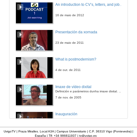
An introduction to CV’s, letters, and job searching
16 de maio de 2012
Presentación da xornada
23 de maio de 2011
What is postmodernism?
4 de out. de 2011
Imaxe de vídeo dixital
Definición e parámetros dunha imaxe dixital. Resolución e Aspecto. Profundidade da cor. Compresión. Frame por segundo. Entrelazado. Campos, cadros
7 de nov. de 2005
Inauguración
8 de maio de 2010
UvigoTV | Praza Miralles. Local A3A | Campus Universitario | C.P. 36310 Vigo (Pontevedra) |
España | Tlf: +34 986811937 |
tv@uvigo.es