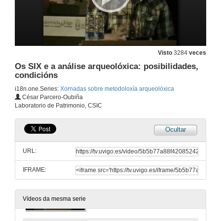
Visto
3284
veces
Os SIX e a análise arqueolóxica: posibilidades,
condicións
i18n.one.Series:
Xornadas sobre metodoloxía arqueolóxica
Presentación do curso e recepción de participantes
César Parcero-Oubiña
Laboratorio de Patrimonio, CSIC
21 de xuño de 2010
Ocultar
Aproximación á análise espacial en arqueoloxía
URL:
21 de xuño de 2010
IFRAME:
Arqueoloxía dos espazos domésticos
21 de xuño de 2010
Vídeos da mesma serie