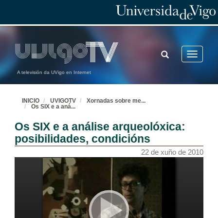
TOGGLE
Toggle
SEARCH
navigatio
A televisión da UVigo en Internet
INICIO
UVIGOTV
Xornadas sobre me
...
Os SIX e a aná
...
Os SIX e a análise arqueolóxica:
posibilidades, condicións
22 de xuño de 2010