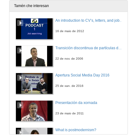
24 de nov. de 2008
Tamén che interesan
Avantaxes e inconvenientes do sistema de primas
An introduction to CV’s, letters, and job searching
24 de nov. de 2008
16 de maio de 2012
Quenda de preguntas
Transición discontinua de partículas de microgel termosensible
24 de nov. de 2008
22 de nov. de 2006
Intervención de Javier Faulin
Apertura Social Media Day 2016
24 de nov. de 2008
25 de xan. de 2016
Intervención de Fernando Lera
Presentación da xornada
24 de nov. de 2008
23 de maio de 2011
Quenda de preguntas
What is postmodernism?