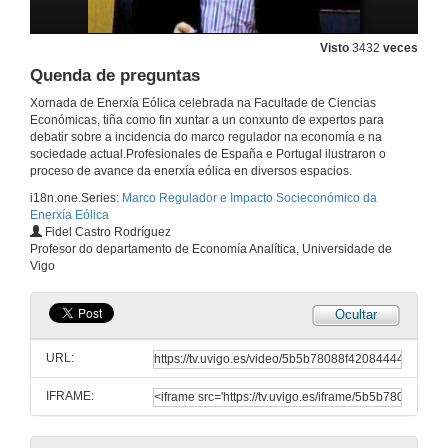
Visto
3432
veces
Quenda de preguntas
Xornada de Enerxía Eólica celebrada na Facultade de Ciencias
Económicas, tiña como fin xuntar a un conxunto de expertos para
debatir sobre a incidencia do marco regulador na economía e na
sociedade actual.Profesionales de España e Portugal ilustraron o
proceso de avance da enerxía eólica en diversos espacios.
i18n.one.Series:
Marco Regulador e Impacto Socieconómico da
Enerxía Eólica
Fidel Castro Rodríguez
Intervención de María Montero
Profesor do departamento de Economía Analítica, Universidade de
Vigo
24 de nov. de 2008
Ocultar
prIntervención de Santiago Gómez
URL:
24 de nov. de 2008
IFRAME:
A reforma liberalizadora do sector eléctrico español