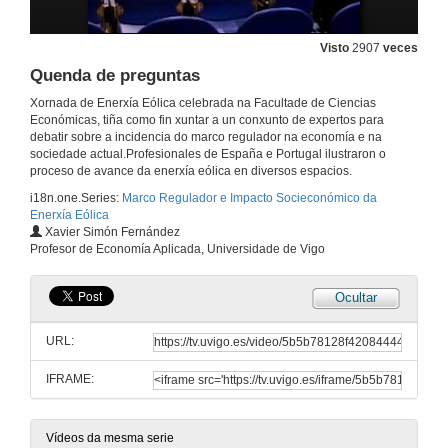
Visto
2907
veces
Quenda de preguntas
Quenda de preguntas
24 de nov. de 2008
Xornada de Enerxía Eólica celebrada na Facultade de Ciencias
Económicas, tiña como fin xuntar a un conxunto de expertos para
debatir sobre a incidencia do marco regulador na economía e na
Avantaxes e inconvenientes do sistema de primas
sociedade actual.Profesionales de España e Portugal ilustraron o
proceso de avance da enerxía eólica en diversos espacios.
24 de nov. de 2008
i18n.one.Series:
Marco Regulador e Impacto Socieconómico da
Enerxía Eólica
Quenda de preguntas
Xavier Simón Fernández
Profesor de Economía Aplicada, Universidade de Vigo
24 de nov. de 2008
Ocultar
Intervención de Javier Faulin
URL:
24 de nov. de 2008
IFRAME:
Intervención de Fernando Lera
Vídeos da mesma serie
24 de nov. de 2008