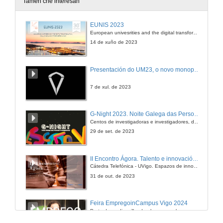
Tamén che interesan
EUNIS 2023
European univesrities and the digital transformation: challenges and opportunities ahead
14 de xuño de 2023
Presentación do UM23, o novo monopraza de UVigo Motorsport
7 de xul. de 2023
G-Night 2023. Noite Galega das Persoas Investigadoras. Conciencias creativas
Centos de investigadoras e investigadores, decenas de actividades e sete cidades
29 de set. de 2023
II Encontro Ágora. Talento e innovación na era da transformación dixital
Cátedra Telefónica - UVigo. Espazos de innovación
31 de out. de 2023
Feira EmpregoinCampus Vigo 2024
Preto de medio millar de alumnas e alumnos buscan coñecer máis de preto as oportunidades que lles achegan as arredor de medio cento de empresas que participan na edición viguesa da feira. Xunto coa visita aos stands, durante a feria desenvólvense varias actividades complementarias, como obradoiros, conversas, mesas redondas ou o pasaporte de empregabilidade, un espazo no que poderán recibir asesoramento sobre o seu CV.
29 de feb. de 2024