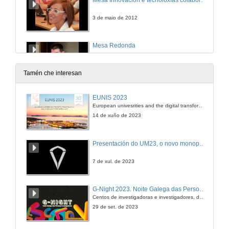
3 de maio de 2012
Mesa Redonda
3 de maio de 2012
Tamén che interesan
Análisis semántico para a xestión do coñecemento e facilitar a colaboración
EUNIS 2023
European univesrities and the digital transformation: challenges and opportunities ahead
3 de maio de 2012
14 de xuño de 2023
Presentación do UM23, o novo monopraza de UVigo Motorsport
7 de xul. de 2023
G-Night 2023. Noite Galega das Persoas Investigadoras. Conciencias creativas
Centos de investigadoras e investigadores, decenas de actividades e sete cidades
29 de set. de 2023