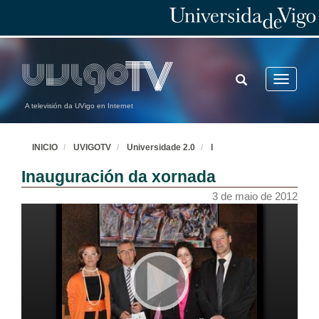
TOGGLE
Toggle
SEARCH
navigatio
A televisión da UVigo en Internet
INICIO
UVIGOTV
Universidade 2.0
I
Inauguración da xornada
3 de maio de 2012