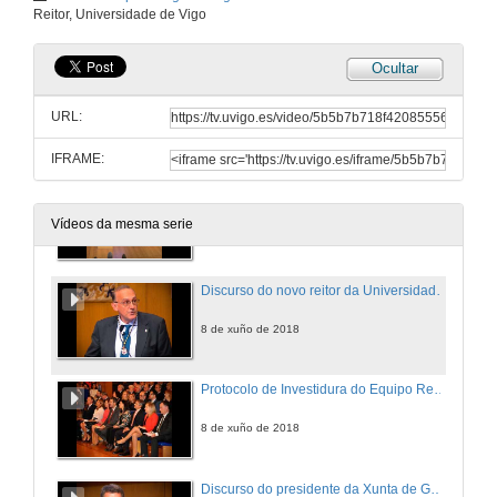
Un novo reitor para programar a Universidade do futuro
Reitor, Universidade de Vigo
8 de xuño de 2018
Ocultar
Apertura del acto y discurso del rector saliente
URL:
8 de xuño de 2018
IFRAME:
2.mp4
Vídeos da mesma serie
8 de xuño de 2018
Discurso do novo reitor da Universidade de Vigo
8 de xuño de 2018
Protocolo de Investidura do Equipo Reitoral da Universidade de Vigo
8 de xuño de 2018
Discurso do presidente da Xunta de Galicia