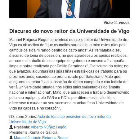
Visto
61
veces
Discurso do novo reitor da Universidade de Vigo
Manuel Reigosa Roger convértese no sexto reitor da Universidade de
Vigo co obxectivo de “que os moitos sorrisos que miro estes días polo
campus os siga mirando dentro de catro anos”. Así remataba o seu
discurso de toma de posesión, no que agradeceu os apoios recibidos,
así como o traballo do seu equipo de goberno e mesmo a “campaña
limpa e nobre realizada por Emilio Fernández”. O discurso do reitor, no
que avanzou algunhas das súas liñas estratéxicas de traballo para os
próximos anos, sucedeu ao pronunciado por Salustiano Mato que
asegurou marchar “coa sensación do deber cumprido e coa ledicia de
ver á Universidade situada nos eidos máis salientables do ámbito
nacional e internacional”. Mato, que agradeceu o traballo desenvolvido
polo seu equipo, polo PAS e o PDI e por diferentes institucións,
ofreceuse a axudar ao seu sucesor e marchar “coa Universidade de
Vigo na cabeza e no corazón”.
i18n.one.Series:
Acto de toma de posesión do novo reitor da
Universidade de Vigo
Presenta:
Alberto Núñez Feijóo
Presidente, Xunta de Galicia
Acto de toma de posesión do novo reitor da Universidade de Vigo
Manuel Joaquín Reigosa Roger