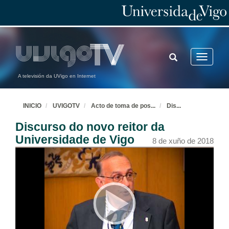
TOGGLE
Toggle
SEARCH
navigatio
A televisión da UVigo en Internet
INICIO
UVIGOTV
Acto de toma de pos
...
Dis
...
Discurso do novo reitor da
Universidade de Vigo
8 de xuño de 2018