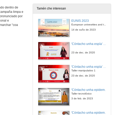
ndo dentro de
Tamén che interesan
 “campaña limpa e
 pronunciado por
ional e
EUNIS 2023
European univesrities and the digital transformation: challenges and opportunities ahead
 marchar “coa
14 de xuño de 2023
'Cóntacho unha espía' Reto
23 de dec. de 2020
'Cóntacho unha espía' Criptografía
Taller manipulativo 1
23 de dec. de 2020
'Cóntacho unha epidemióloga' Reto
Taller tecnolóxico
3 de feb. de 2023
'Cóntacho unha epidemióloga' Decisións nun partido de baloncesto 4