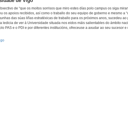
rsidade de Vigo
bxectivo de “que os moitos sorrisos que miro estes días polo campus os siga mira
eu os apoios recibidos, así como o traballo do seu equipo de goberno e mesmo a
lgunhas das súas liñas estratéxicas de traballo para os próximos anos, sucedeu ao
ledicia de ver á Universidade situada nos eidos máis salientables do ámbito nac
olo PAS e o PDI e por diferentes institucións, ofreceuse a axudar ao seu sucesor e
igo