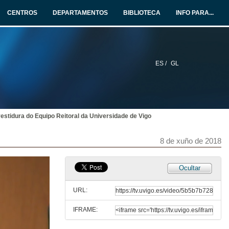
CENTROS
DEPARTAMENTOS
BIBLIOTECA
INFO PARA...
ES /
GL
vestidura do Equipo Reitoral da Universidade de Vigo
Acto de toma de posesión do novo reitor da Universidade de Vigo
8 de xuño de 2018
Un novo reitor para programar a Universidade do futuro
8 de xuño de 2018
Ocultar
Apertura del acto y discurso del rector saliente
URL:
8 de xuño de 2018
IFRAME:
2.mp4