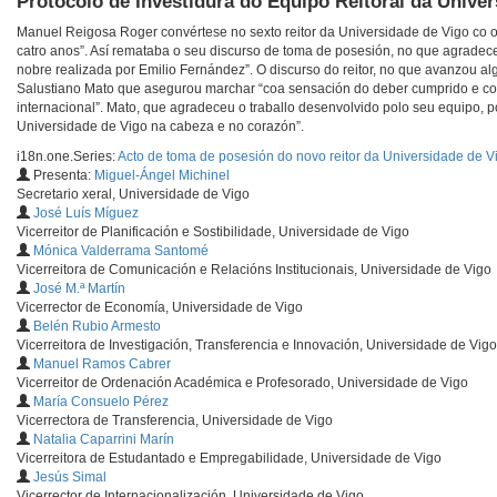
Protocolo de Investidura do Equipo Reitoral da Unive
Manuel Reigosa Roger convértese no sexto reitor da Universidade de Vigo co o
catro anos”. Así remataba o seu discurso de toma de posesión, no que agradec
nobre realizada por Emilio Fernández”. O discurso do reitor, no que avanzou a
Salustiano Mato que asegurou marchar “coa sensación do deber cumprido e coa 
internacional”. Mato, que agradeceu o traballo desenvolvido polo seu equipo, p
Universidade de Vigo na cabeza e no corazón”.
i18n.one.Series:
Acto de toma de posesión do novo reitor da Universidade de V
Presenta:
Miguel-Ángel Michinel
Secretario xeral, Universidade de Vigo
José Luís Míguez
Vicerreitor de Planificación e Sostibilidade, Universidade de Vigo
Mónica Valderrama Santomé
Vicerreitora de Comunicación e Relacións Institucionais, Universidade de Vigo
José M.ª Martín
Vicerrector de Economía, Universidade de Vigo
Belén Rubio Armesto
Vicerreitora de Investigación, Transferencia e Innovación, Universidade de Vigo
Manuel Ramos Cabrer
Vicerreitor de Ordenación Académica e Profesorado, Universidade de Vigo
María Consuelo Pérez
Vicerrectora de Transferencia, Universidade de Vigo
Natalia Caparrini Marín
Vicerreitora de Estudantado e Empregabilidade, Universidade de Vigo
Jesús Simal
Vicerrector de Internacionalización, Universidade de Vigo