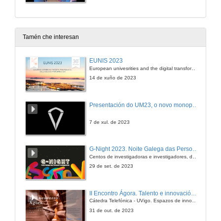
Tamén che interesan
EUNIS 2023
European univesrities and the digital transformation: challenges and opportunities ahead
14 de xuño de 2023
Presentación do UM23, o novo monopraza de UVigo Motorsport
7 de xul. de 2023
G-Night 2023. Noite Galega das Persoas Investigadoras. Conciencias creativas
Centos de investigadoras e investigadores, decenas de actividades e sete cidades
29 de set. de 2023
II Encontro Ágora. Talento e innovación na era da transformación dixital
Cátedra Telefónica - UVigo. Espazos de innovación
31 de out. de 2023