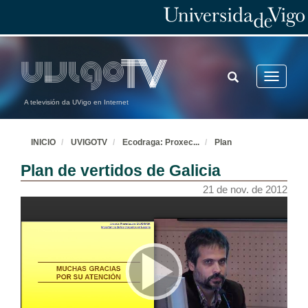
TOGGLE
Toggle
SEARCH
navigatio
A televisión da UVigo en Internet
INICIO
UVIGOTV
Ecodraga: Proxec
...
Plan
Apertura da xornada
Plan de vertidos de Galicia
21 de nov. de 2012
21 de nov. de 2012
Presentación do proxecto ECODRAGA
21 de nov. de 2012
CIS: Visión xeral da ECODRAGA
21 de nov. de 2012