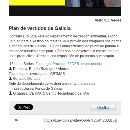
CANLEMAR : Visión comercial e de mercado
21 de nov. de 2012
Visto
915
veces
Plan de vertidos de Galicia
NODOSA: Visión empresarial e de mercado
Gonzalo Diz-Lois, xefe do departamento de xestión ambiental, expón
un plan para a xestión do material que provén dos dragados nos portos
21 de nov. de 2012
autonómicos de Galicia. Fala dos antecedentes, do punto de partida e
das necesidades deste plan. Cáles son os obxetivos, a estructura e os
usos productivos. Remata coa exposición do protocolo que propón.
Grupo CIMA:Centro de Enxeñaría Mecánica e de Automoción
i18n.one.Series:
Ecodraga: Proxecto FEDER-Innterconecta
Presenta: Rubén Rodríguez Alonso
21 de nov. de 2012
Técnologo e Investigador, CETMAR
Gonzalo Diz-Lois
Xefe do departamento de xestión ambiental na área de
GII: Grupo Integrado Enxeñaría
infraestructuras, Portos de Galicia
Organiza: CETMAR: Centro Tecnológico del Mar
21 de nov. de 2012
Ocultar
Grupo Sonitum
URL:
21 de nov. de 2012