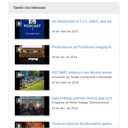
20 de dec. de 2012
Tamén che interesan
¿Por qué en arte 2+2 son 5?
An introduction to CV’s, letters, and job searching
20 de dec. de 2012
16 de maio de 2012
¿Por qué os robots industriais non quitan postos de traballo?
Presentacion do Functional imaging for improving Adaptive Radiotherapy Workshop
20 de dec. de 2012
29 de set. de 2014
¿Por qué un picosatélite en vez dun satélite grande?
A ECIMAT celebra o seu décimo aniversario
A estación de Toralla conmemora a efeméride asinando un convenio coa Universidad del País Vasco
20 de dec. de 2012
10 de xuño de 2016
Agroecoloxía, una opción de futuro
Gala entrega premios ciencia que conta 2014. Fundación Barrié
Programa de Radio Galega "Efervescencia"
20 de dec. de 2012
13 de dec. de 2014
Paratradución
Técnicas básicas de laboratorio aplicadas á bioloxía