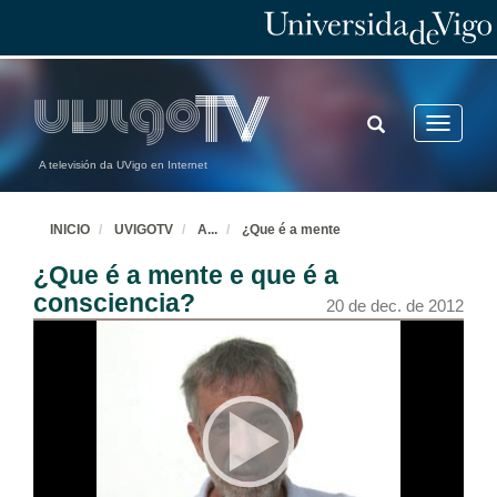
TOGGLE
Toggle
SEARCH
navigatio
A televisión da UVigo en Internet
INICIO
UVIGOTV
A
...
¿Que é a mente
¿Que é a mente e que é a
consciencia?
20 de dec. de 2012