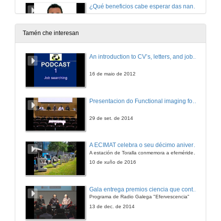
¿Qué beneficios cabe esperar das nanotecnoloxías para consumidores e sociedade?
20 de dec. de 2012
Tamén che interesan
¿Por qué en arte 2+2 son 5?
An introduction to CV’s, letters, and job searching
20 de dec. de 2012
16 de maio de 2012
¿Por qué os robots industriais non quitan postos de traballo?
Presentacion do Functional imaging for improving Adaptive Radiotherapy Workshop
20 de dec. de 2012
29 de set. de 2014
¿Por qué un picosatélite en vez dun satélite grande?
A ECIMAT celebra o seu décimo aniversario
A estación de Toralla conmemora a efeméride asinando un convenio coa Universidad del País Vasco
20 de dec. de 2012
10 de xuño de 2016
Agroecoloxía, una opción de futuro
Gala entrega premios ciencia que conta 2014. Fundación Barrié
Programa de Radio Galega "Efervescencia"
20 de dec. de 2012
13 de dec. de 2014