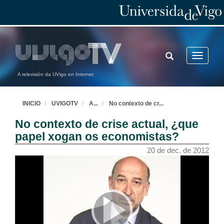
TOGGLE
Toggle
SEARCH
navigatio
A televisión da UVigo en Internet
INICIO
UVIGOTV
A
...
No contexto de cr
...
No contexto de crise actual, ¿que
papel xogan os economistas?
20 de dec. de 2012