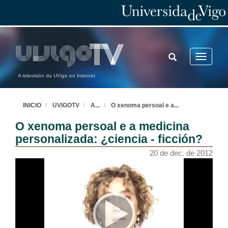
TOGGLE
Toggle
SEARCH
navigatio
A televisión da UVigo en Internet
INICIO
UVIGOTV
A
...
O xenoma persoal e a
...
O xenoma persoal e a medicina
personalizada: ¿ciencia - ficción?
20 de dec. de 2012