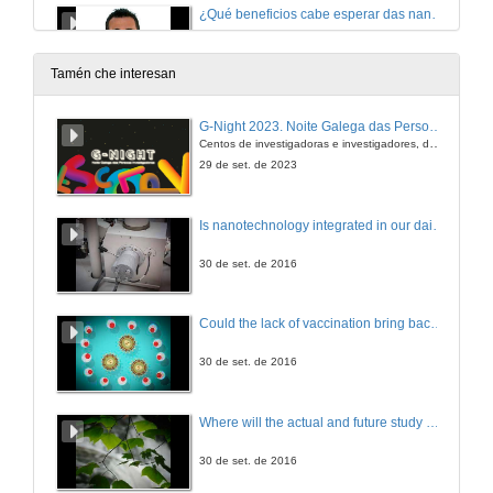
¿Qué beneficios cabe esperar das nanotecnoloxías para consumidores e sociedade?
20 de dec. de 2012
Tamén che interesan
¿Por qué en arte 2+2 son 5?
G-Night 2023. Noite Galega das Persoas Investigadoras. Conciencias creativas
Centos de investigadoras e investigadores, decenas de actividades e sete cidades
20 de dec. de 2012
29 de set. de 2023
¿Por qué os robots industriais non quitan postos de traballo?
Is nanotechnology integrated in our daily lives?
20 de dec. de 2012
30 de set. de 2016
¿Por qué un picosatélite en vez dun satélite grande?
Could the lack of vaccination bring back erradicated diseases?
20 de dec. de 2012
30 de set. de 2016
Agroecoloxía, una opción de futuro
Where will the actual and future study of CO2 emissions lead us?
20 de dec. de 2012
30 de set. de 2016