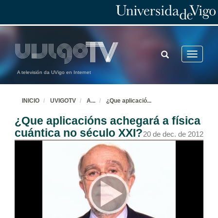
TOGGLE
Toggle
SEARCH
navigatio
A televisión da UVigo en Internet
INICIO
UVIGOTV
A
...
¿Que aplicació
...
¿Que aplicacións achegará a física
cuántica no século XXI?
20 de dec. de 2012