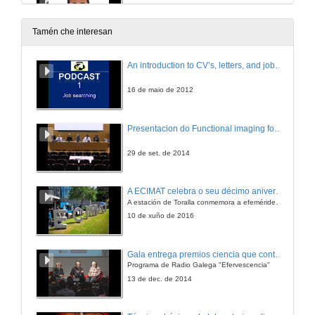
20 de dec. de 2012
Tamén che interesan
¿Por qué en arte 2+2 son 5?
An introduction to CV’s, letters, and job searching
20 de dec. de 2012
16 de maio de 2012
¿Por qué os robots industriais non quitan postos de traballo?
Presentacion do Functional imaging for improving Adaptive Radiotherapy Workshop
20 de dec. de 2012
29 de set. de 2014
¿Por qué un picosatélite en vez dun satélite grande?
A ECIMAT celebra o seu décimo aniversario
A estación de Toralla conmemora a efeméride asinando un convenio coa Universidad del País Vasco
20 de dec. de 2012
10 de xuño de 2016
Agroecoloxía, una opción de futuro
Gala entrega premios ciencia que conta 2014. Fundación Barrié
Programa de Radio Galega "Efervescencia"
20 de dec. de 2012
13 de dec. de 2014
Paratradución