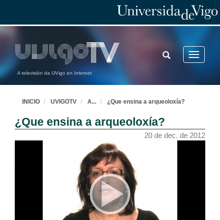
TOGGLE
Toggle
SEARCH
navigatio
A televisión da UVigo en Internet
INICIO
UVIGOTV
A
...
¿Que ensina a arqueoloxía?
¿Que ensina a arqueoloxía?
20 de dec. de 2012