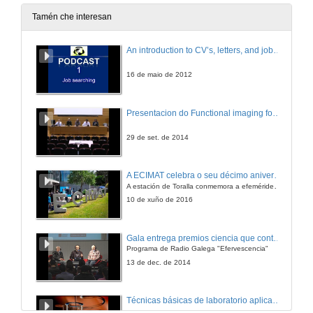
20 de dec. de 2012
Tamén che interesan
¿Por qué en arte 2+2 son 5?
An introduction to CV’s, letters, and job searching
20 de dec. de 2012
16 de maio de 2012
¿Por qué os robots industriais non quitan postos de traballo?
Presentacion do Functional imaging for improving Adaptive Radiotherapy Workshop
20 de dec. de 2012
29 de set. de 2014
¿Por qué un picosatélite en vez dun satélite grande?
A ECIMAT celebra o seu décimo aniversario
A estación de Toralla conmemora a efeméride asinando un convenio coa Universidad del País Vasco
20 de dec. de 2012
10 de xuño de 2016
Agroecoloxía, una opción de futuro
Gala entrega premios ciencia que conta 2014. Fundación Barrié
Programa de Radio Galega "Efervescencia"
20 de dec. de 2012
13 de dec. de 2014
Paratradución
Técnicas básicas de laboratorio aplicadas á bioloxía