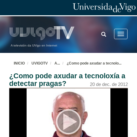
TOGGLE
Toggle
SEARCH
navigatio
A televisión da UVigo en Internet
INICIO
UVIGOTV
A
...
¿Como pode axudar a tecnolo
...
¿Como pode axudar a tecnoloxía a
detectar pragas?
20 de dec. de 2012