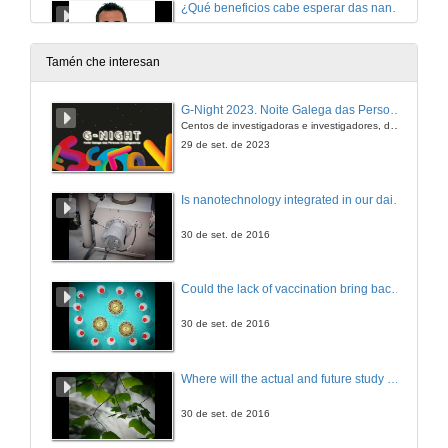
¿Qué beneficios cabe esperar das nanotecnoloxías para consumidores e sociedade?
20 de dec. de 2012
Tamén che interesan
¿Por qué en arte 2+2 son 5?
G-Night 2023. Noite Galega das Persoas Investigadoras. Conciencias creativas
Centos de investigadoras e investigadores, decenas de actividades e sete cidades
20 de dec. de 2012
29 de set. de 2023
¿Por qué os robots industriais non quitan postos de traballo?
Is nanotechnology integrated in our daily lives?
20 de dec. de 2012
30 de set. de 2016
¿Por qué un picosatélite en vez dun satélite grande?
Could the lack of vaccination bring back erradicated diseases?
20 de dec. de 2012
30 de set. de 2016
Agroecoloxía, una opción de futuro
Where will the actual and future study of CO2 emissions lead us?
20 de dec. de 2012
30 de set. de 2016