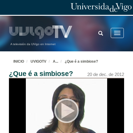
TOGGLE
Toggle
SEARCH
navigatio
A televisión da UVigo en Internet
INICIO
UVIGOTV
A
...
¿Que é a simbiose?
¿Que é a simbiose?
20 de dec. de 2012