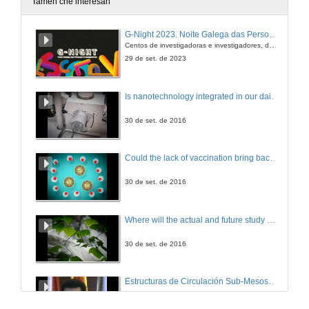
Tamén che interesan
¿Por qué en arte 2+2 son 5?
G-Night 2023. Noite Galega das Persoas Investigadoras. Conciencias creativas
Centos de investigadoras e investigadores, decenas de actividades e sete cidades
20 de dec. de 2012
29 de set. de 2023
¿Por qué os robots industriais non quitan postos de traballo?
Is nanotechnology integrated in our daily lives?
20 de dec. de 2012
30 de set. de 2016
¿Por qué un picosatélite en vez dun satélite grande?
Could the lack of vaccination bring back erradicated diseases?
20 de dec. de 2012
30 de set. de 2016
Agroecoloxía, una opción de futuro
Where will the actual and future study of CO2 emissions lead us?
20 de dec. de 2012
30 de set. de 2016
Paratradución
Estructuras de Circulación Sub-Mesoscalares Incluidas pola Marea nas Marxes Costeiras do Estreito de Xibraltar
9 de xul. de 2013
30 de abr. de 2009