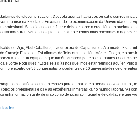
antabria
studantes de telecomunicación. Daquela apenas había tres ou catro centros impart
lven reunirse na Escola de Enxeñaría de Telecomunicación da Universidade de Vig
uro profesional. Seis días nos que falar e debater sobre a creación dun bacharelato 
actividades transversais nos plans de estudo e temas máis relevantes a negociar 
alcalde de Vigo, Abel Caballero; a vicerreitora de Captación de Alumnado, Estudan
nta do Consejo Estatal de Estudiantes de Telecomunicación, Mónica Ortega, e o pres
abeza visible dun equipo do que tamén formaron parte os estudantes Óscar Moldes
 e Jorge Rodríguez. “Estes seis días nos que imos estar reunidos aquí en Vigo 
ión no encontro de 38 congresistas procedentes de 16 universidades de diferentes
e congreso constitúese como un espazo para a análise e o debate do voso futuro”, r
s colexios profesionais e os e as enxeñeiras inmersas xa no mundo laboral. “As co
os unha formación tanto de grao como de posgrao integral e de calidade e que vó
unicación