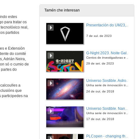
Tamén che interesan
indo estes
Delegación de Estudantes da Escola Politécnica Superior da Universidade de Alcalá
o para tratar os
DE-EPS-UAH
Presentación do UM23, o novo monopraza de UVigo Motorsport
tecnolóxico real,
10 de set. de 2018
cos partidos
7 de xul. de 2023
Delegación de Estudiantes de la EPS de la Universidad Carlos III de Madrid
tes e Extensión
DE-EPS-UC3M
G-Night 2023. Noite Galega das Persoas Investigadoras. Conciencias creativas
idente do comité
10 de set. de 2018
Centos de investigadoras e investigadores, decenas de actividades e sete cidades
, Adrián Neira,
29 de set. de 2023
son só o cumio de
 partes do
Delegación de Estudantes de Telecomunicación da Universidad de Málaga
DET-ETSIT-UMA
Universo Sostible. Astrofísica, ¿canto brillan as estrelas?
10 de set. de 2018
Unha serie de innovación transmedia para a divulgación da ciencia producida pola Crue e emitida pola 2 de TVE
ecalcoulles a
nclusións que
24 de out. de 2018
s participedes na
Delegación de Estudiantes da Universidad de Granada
DEIIT-ETSIIT-UGR
Universo Sostible. Nanotecnoloxía, gran solución
10 de set. de 2018
Unha serie de innovación transmedia para a divulgación da ciencia producida pola Crue e emitida pola 2 de TVE
17 de out. de 2018
Seguridade IT e OT
Intervención de Olalla Sánchez
PLCopen - changing the world of industrial automation
10 de set. de 2018