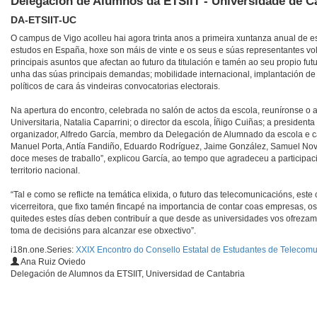
Delegación de Alumnos da ETSIIT - Universidade de C
DA-ETSIIT-UC
O campus de Vigo acolleu hai agora trinta anos a primeira xuntanza anual de e
estudos en España, hoxe son máis de vinte e os seus e súas representantes vo
principais asuntos que afectan ao futuro da titulación e tamén ao seu propio fut
unha das súas principais demandas; mobilidade internacional, implantación de 
políticos de cara ás vindeiras convocatorias electorais.
Na apertura do encontro, celebrada no salón de actos da escola, reuníronse o 
Universitaria, Natalia Caparrini; o director da escola, Íñigo Cuiñas; a preside
organizador, Alfredo García, membro da Delegación de Alumnado da escola e c
Manuel Porta, Antía Fandiño, Eduardo Rodríguez, Jaime González, Samuel Novoa
doce meses de traballo”, explicou García, ao tempo que agradeceu a participac
territorio nacional.
“Tal e como se reflicte na temática elixida, o futuro das telecomunicacións, est
vicerreitora, que fixo tamén fincapé na importancia de contar coas empresas, o
quitedes estes días deben contribuír a que desde as universidades vos ofrezam
toma de decisións para alcanzar ese obxectivo”.
i18n.one.Series:
XXIX Encontro do Consello Estatal de Estudantes de Telecom
Ana Ruiz Oviedo
Delegación de Alumnos da ETSIIT, Universidad de Cantabria