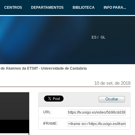
10 de set. de 2018
CENTROS
DEPARTAMENTOS
BIBLIOTECA
INFO PARA...
Intervención de Natalia Caparrini, vicerreitora de Captación de Alumnado, Estudantes e Extensión Universitaria
10 de set. de 2018
ES /
GL
Asociación Xuvenil de Alumnos da Escola Superior de Enxeñería de Telecomunicación
AJA-ETSIT-UVigo
10 de set. de 2018
 de Alumnos da ETSIIT - Universidade de Cantabria
Consejo de Estudiantes de la Universidad Pública de Navarra
CEE-ETSIIT-UPNA
10 de set. de 2018
10 de set. de 2018
Consell d'estudiants de l'escola d'enginyeria UAB
Ocultar
CE-EE-UAB
10 de set. de 2018
URL:
IFRAME:
Consello de Estudantes da Escola Politécnica da Universidad de Extremadura
CE-EPCC-UEx