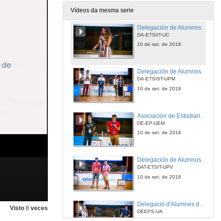
10 de set. de 2018
Vídeos da mesma serie
Delegación de Alumnos da ETSIIT - Universidade de Cantabria
DA-ETSIIT-UC
10 de set. de 2018
Delegación de Alumnos ETSIST UPM
DA-ETSIST-UPM
10 de set. de 2018
Asociación de Estudiantes de Ingeniería de la Universidad Europea
DE-EP-UEM
10 de set. de 2018
Delegación de Alumnos de Teleco da Universitat Politècnica de València
DAT-ETSIT-UPV
10 de set. de 2018
Delegació d'Alumnes de Teleco de la Escuela Técnica Superior de Ingeniería de Telecomunicación
Visto
8
veces
DEEPS-UA
10 de set. de 2018