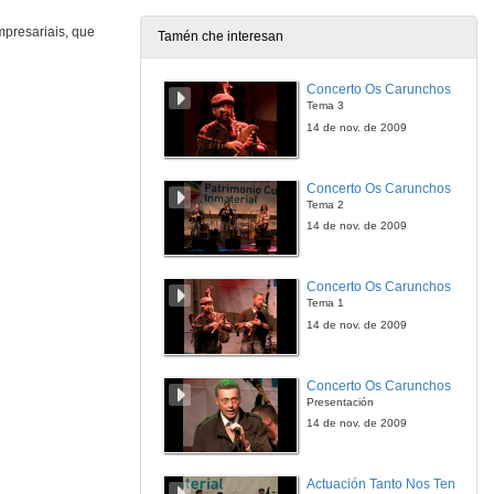
11 de out. de 2018
mpresariais, que
Tamén che interesan
O traballo das mulleres: Políticas para favorecer a igualdade
Intervención de Emma Rodríguez Rodríguez
Concerto Os Carunchos
11 de out. de 2018
Tema 3
14 de nov. de 2009
O traballo das mulleres: Políticas para favorecer a igualdade
Intervención de Patricia González
Concerto Os Carunchos
11 de out. de 2018
Tema 2
14 de nov. de 2009
Auditoría Sociolaboral de Xénero
Intervención de María Ángeles García Pérez
Concerto Os Carunchos
11 de out. de 2018
Tema 1
14 de nov. de 2009
Diversidade e Inclusión
Intervención de Patricia García González
Concerto Os Carunchos
11 de out. de 2018
Presentación
14 de nov. de 2009
(Rolda de preguntas) Conversas en Empresariais
Actuación Tanto Nos Ten
11 de out. de 2018