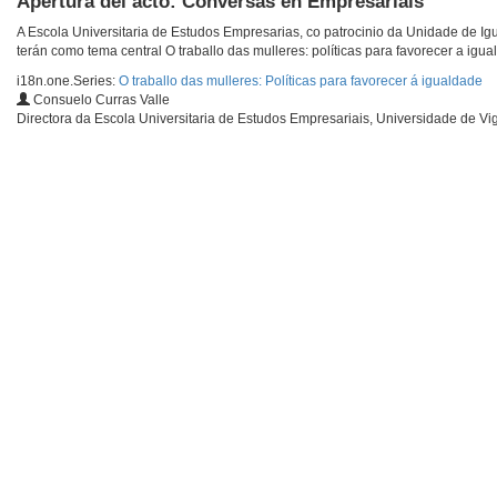
Apertura del acto: Conversas en Empresariais
A Escola Universitaria de Estudos Empresarias, co patrocinio da Unidade de I
terán como tema central O traballo das mulleres: políticas para favorecer a igua
i18n.one.Series:
O traballo das mulleres: Políticas para favorecer á igualdade
Consuelo Curras Valle
Directora da Escola Universitaria de Estudos Empresariais, Universidade de Vi