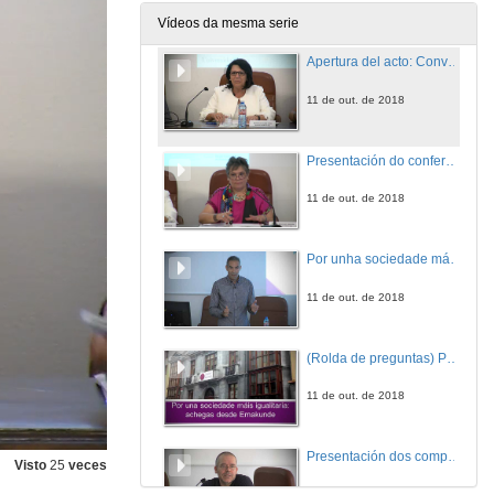
Vídeos da mesma serie
Apertura del acto: Conversas en Empresariais
11 de out. de 2018
Presentación do conferenciante: Ander Bergara Sautua
11 de out. de 2018
Por unha sociedade máis igualitaria: achegas desde Emakunde
11 de out. de 2018
(Rolda de preguntas) Por unha sociedade máis igualitaria: achegas desde Emakunde
11 de out. de 2018
Presentación dos compoñentes da Mesa Redonda
Visto
25
veces