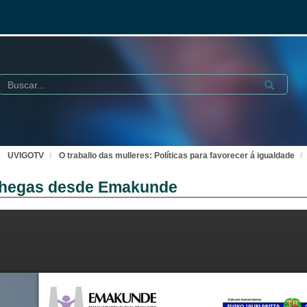
Buscar
Submit
UVIGOTV
O traballo das mulleres: Políticas para favorecer á igualdade
 achegas desde Emakunde