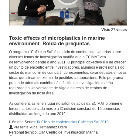
Presentation of Alejandro Cabrera Crespo
7 de maio de 2019
Visto
27
veces
Interaction between waves and coastal structures: from coastal protection to energy generation
Toxic effects of microplastics in marine
Conference
environment. Rolda de preguntas
7 de maio de 2019
O programa “Café con Sal“ é un ciclo de conferencias abertas sobre
diversos temas de investigación mariña que a ECIMAT ven
desenvolvendo dende o ano 2011. O principal obxectivo é o de ofrecer
Questions. Interaction between waves and coastal structures: from coastal protection to energy generation
un punto de encontro entre investigadores, alumnos e profesionais do
sector do mar co fin de compartir coñecementos, xerar debates e novas
7 de maio de 2019
ideas que sirvan de xerme de posibles colaboracións. Este programa
pretende ademais contribuír á difusión da investigación mariña
realizada na Universidade de Vigo e no resto de centros de
Presentation of Marcos Rubal
investigación da nosa área.
23 de abr. de 2019
As conferencias teñen lugar no salón de actos da ECIMAT o primer e
tercer martes de cada mes e a IX edición constará de 16 ponencias
distribuídas ao longo do ano 2019
Mussel Beds: Much more than seafood
i18n.one.Series:
IX Ciclo de conferencias Café con Sal 2019
Conferencia
Presenta: Alba Hernández Otero
23 de abr. de 2019
Personal técnico, CIM Centro de Investigación Mariña