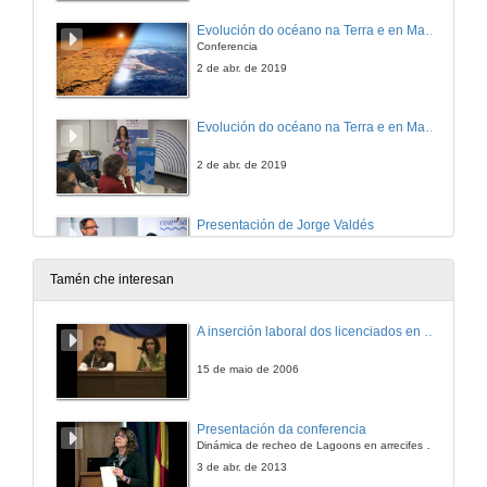
Evolución do océano na Terra e en Marte: o punto de divergencia
Conferencia
2 de abr. de 2019
Evolución do océano na Terra e en Marte: o punto de divergencia. Rolda de preguntas
2 de abr. de 2019
Presentación de Jorge Valdés
21 de mar. de 2019
Tamén che interesan
Variabilidade climática e recursos pesqueiros no sistema de Humboldt: Unha mirada cara o pasado dende o rexistro sedimentario
A inserción laboral dos licenciados en Ciencias do Mar: a carreira investigadora
21 de mar. de 2019
15 de maio de 2006
Variabilidade climática e recursos pesqueiros no sistema de Humboldt: Unha mirada cara o pasado dende o rexistro sedimentario. Quenda de preguntas
Presentación da conferencia
Dinámica de recheo de Lagoons en arrecifes de coral
21 de mar. de 2019
3 de abr. de 2013