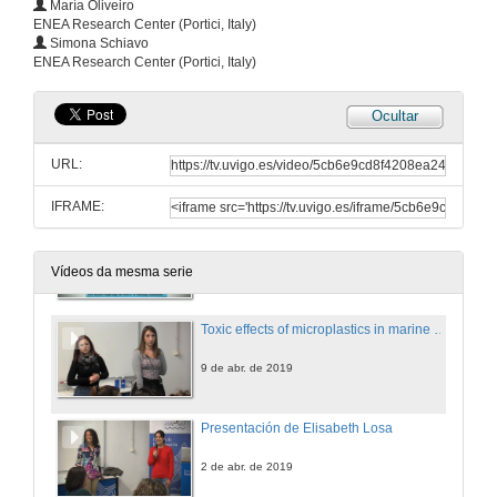
María Oliveiro
ENEA Research Center (Portici, Italy)
Questions. Mussel Beds: Much more than seafood
Simona Schiavo
ENEA Research Center (Portici, Italy)
23 de abr. de 2019
Ocultar
Presentación de María Oliveiro e Simona Schiavo
URL:
9 de abr. de 2019
IFRAME:
Toxic effects of microplastics in marine environment
Conferencia
9 de abr. de 2019
Vídeos da mesma serie
Toxic effects of microplastics in marine environment. Rolda de preguntas
9 de abr. de 2019
Presentación de Elisabeth Losa
2 de abr. de 2019