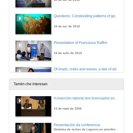
Questions. Constrasting patterns of genetic connectivity in two northeast Atlantic octocorals
18 de xul. de 2019
Presentation of Francesca Raffini
18 de xuño de 2019
Of snails, crabs and waves: a tale of adaptation through the lens of genomics
18 de xuño de 2019
Tamén che interesan
Presentación de Náyade Álvarez Quintero
A inserción laboral dos licenciados en Ciencias do Mar: a carreira investigadora
4 de xuño de 2019
15 de maio de 2006
Hard learning during early life reduces cognitive ability and lifespan in sticklebacks
Presentación da conferencia
Conference
Dinámica de recheo de Lagoons en arrecifes de coral
4 de xuño de 2019