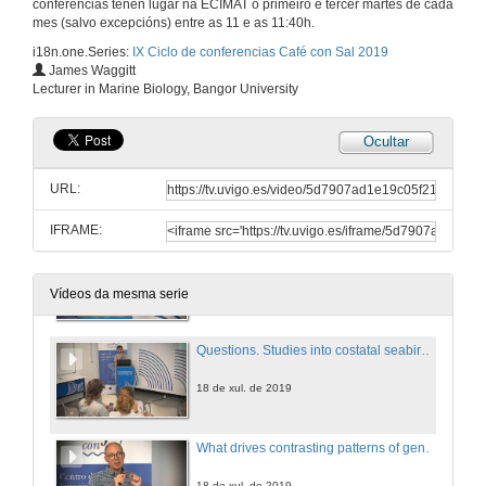
conferencias teñen lugar na ECIMAT o primeiro e tercer martes de cada
mes (salvo excepcións) entre as 11 e as 11:40h.
i18n.one.Series:
IX Ciclo de conferencias Café con Sal 2019
Presentation of Fiz da Costa and James Wagitt
James Waggitt
Lecturer in Marine Biology, Bangor University
18 de xul. de 2019
Ocultar
The Transnational Access Program of Assemble Plus: an opportunity to access ECIMAT services
Conference
URL:
18 de xul. de 2019
IFRAME:
Studies into coastal seabirds: understanding the importance of currents, topography and meteorology when estimating responses to environmental change
Conference
18 de xul. de 2019
Vídeos da mesma serie
Questions. Studies into costatal seabirds: understanding the imortance of currents, topography and meteorology when estimating responses to environmental change
18 de xul. de 2019
What drives contrasting patterns of genetic connectivity in Atlantic octocoral species?
18 de xul. de 2019