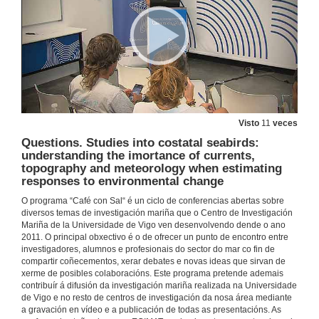
1 de out. de 2019
Interrupción endocrina por aditivos plásticos en erizo de mar, Paracentrotus lividus
1 de out. de 2019
Rolda de preguntas. Interrupción endocrina por aditivos plásticos en ourizo de mar, Paracentrotus lividus
Visto
11
veces
1 de out. de 2019
Questions. Studies into costatal seabirds:
understanding the imortance of currents,
topography and meteorology when estimating
Presentation of Jose González
responses to environmental change
17 de set. de 2019
O programa “Café con Sal“ é un ciclo de conferencias abertas sobre
diversos temas de investigación mariña que o Centro de Investigación
Mariña de la Universidade de Vigo ven desenvolvendo dende o ano
Assessing the dynamics of the microbial plankton community using a model
2011. O principal obxectivo é o de ofrecer un punto de encontro entre
investigadores, alumnos e profesionais do sector do mar co fin de
17 de set. de 2019
compartir coñecementos, xerar debates e novas ideas que sirvan de
xerme de posibles colaboracións. Este programa pretende ademais
contribuír á difusión da investigación mariña realizada na Universidade
Questions. Assessing the dynamics of the microbial plankton community using a model
de Vigo e no resto de centros de investigación da nosa área mediante
a gravación en vídeo e a publicación de todas as presentacións. As
17 de set. de 2019