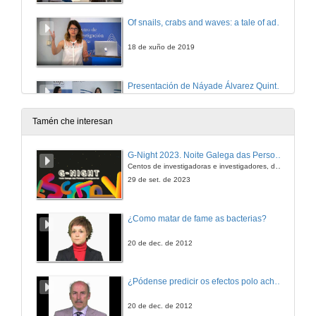
Of snails, crabs and waves: a tale of adaptation through the lens of genomics
18 de xuño de 2019
Presentación de Náyade Álvarez Quintero
4 de xuño de 2019
Tamén che interesan
Hard learning during early life reduces cognitive ability and lifespan in sticklebacks
G-Night 2023. Noite Galega das Persoas Investigadoras. Conciencias creativas
Conference
Centos de investigadoras e investigadores, decenas de actividades e sete cidades
4 de xuño de 2019
29 de set. de 2023
Rolda de preguntas. Hard learning during early life reduces cognitive ability and lifespan in sticklebacks
¿Como matar de fame as bacterias?
4 de xuño de 2019
20 de dec. de 2012
Presentation of Gianluca Marino
¿Pódense predicir os efectos polo achegamento á Terra dos asteroides?
21 de maio de 2019
20 de dec. de 2012