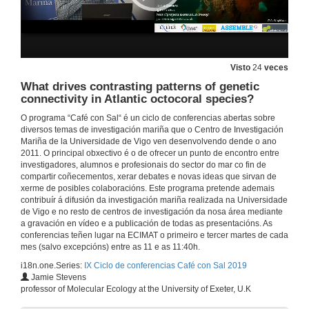
Presentation of Jose González
17 de set. de 2019
Visto
24
veces
Assessing the dynamics of the microbial plankton community using a model
What drives contrasting patterns of genetic
connectivity in Atlantic octocoral species?
17 de set. de 2019
O programa “Café con Sal“ é un ciclo de conferencias abertas sobre
diversos temas de investigación mariña que o Centro de Investigación
Mariña de la Universidade de Vigo ven desenvolvendo dende o ano
Questions. Assessing the dynamics of the microbial plankton community using a model
2011. O principal obxectivo é o de ofrecer un punto de encontro entre
investigadores, alumnos e profesionais do sector do mar co fin de
17 de set. de 2019
compartir coñecementos, xerar debates e novas ideas que sirvan de
xerme de posibles colaboracións. Este programa pretende ademais
contribuír á difusión da investigación mariña realizada na Universidade
Presentation of Fiz da Costa and James Wagitt
de Vigo e no resto de centros de investigación da nosa área mediante
a gravación en vídeo e a publicación de todas as presentacións. As
18 de xul. de 2019
conferencias teñen lugar na ECIMAT o primeiro e tercer martes de cada
mes (salvo excepcións) entre as 11 e as 11:40h.
i18n.one.Series:
IX Ciclo de conferencias Café con Sal 2019
The Transnational Access Program of Assemble Plus: an opportunity to access ECIMAT services
Jamie Stevens
Conference
professor of Molecular Ecology at the University of Exeter, U.K
18 de xul. de 2019