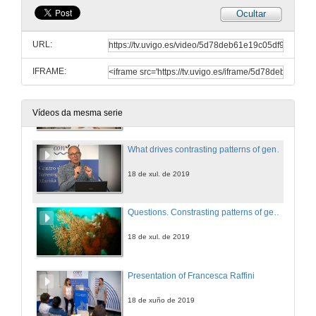
Ocultar
Studies into coastal seabirds: understanding the importance of currents, topography and meteorology when estimating responses to environmental change
Conference
URL:
18 de xul. de 2019
IFRAME:
Questions. Studies into costatal seabirds: understanding the imortance of currents, topography and meteorology when estimating responses to environmental change
18 de xul. de 2019
Vídeos da mesma serie
What drives contrasting patterns of genetic connectivity in Atlantic octocoral species?
18 de xul. de 2019
Questions. Constrasting patterns of genetic connectivity in two northeast Atlantic octocorals
18 de xul. de 2019
Presentation of Francesca Raffini
18 de xuño de 2019