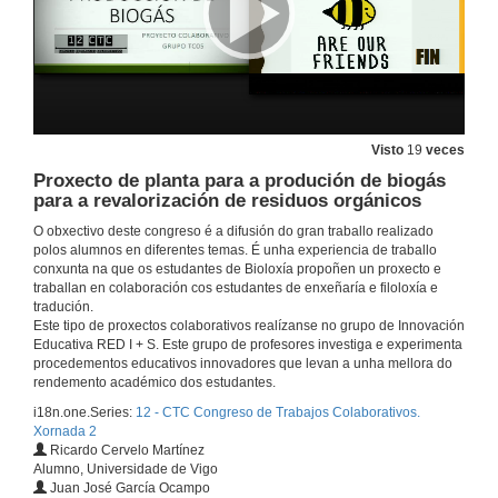
Intervención de Mª Isabel Doval Ruiz
29 de abr. de 2019
Visto
19
veces
Proxecto de planta para a produción de biogás
Intervención de Juan Pardo Froján
para a revalorización de residuos orgánicos
O obxectivo deste congreso é a difusión do gran traballo realizado
29 de abr. de 2019
polos alumnos en diferentes temas. É unha experiencia de traballo
conxunta na que os estudantes de Bioloxía propoñen un proxecto e
traballan en colaboración cos estudantes de enxeñaría e filoloxía e
Intrervención de José Luis González Cespón y Mª Isabel Doval
tradución.
Este tipo de proxectos colaborativos realízanse no grupo de Innovación
29 de abr. de 2019
Educativa RED I + S. Este grupo de profesores investiga e experimenta
procedementos educativos innovadores que levan a unha mellora do
rendemento académico dos estudantes.
Proxecto de planta de reciclaxe con compensación dos puntos de recollida
i18n.one.Series:
12 - CTC Congreso de Trabajos Colaborativos.
29 de abr. de 2019
Xornada 2
Ricardo Cervelo Martínez
Alumno, Universidade de Vigo
Juan José García Ocampo
Proxecto de centro equino