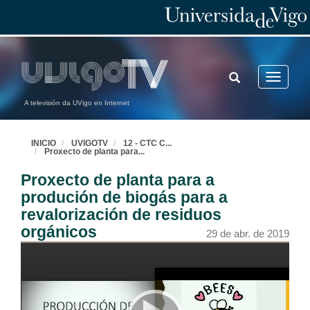
TOGGLE
Toggle
SEARCH
navigatio
A televisión da UVigo en Internet
INICIO
UVIGOTV
12 - CTC C
...
Proxecto de planta para
...
Proxecto de planta para a
produción de biogás para a
revalorización de residuos
orgánicos
29 de abr. de 2019