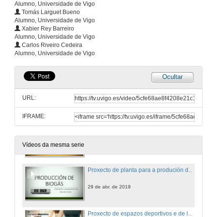
Alumno, Universidade de Vigo
Tomás Larguet Bueno
29 de abr. de 2019
Alumno, Universidade de Vigo
Xabier Rey Barreiro
Alumno, Universidade de Vigo
Proxecto de planta para a produción de biodiesel basándose no aceite de cociña
Carlos Riveiro Cedeira
Alumno, Universidade de Vigo
29 de abr. de 2019
Ocultar
Proxecto de planta para a produción de bioetanol a partir de biomasa
URL:
29 de abr. de 2019
IFRAME:
Proyecto de Control e eliminación da vespa velutina
29 de abr. de 2019
Vídeos da mesma serie
Proxecto de planta para a produción de biogás para a revalorización de residuos orgánicos
29 de abr. de 2019
Proxecto de espazos deportivos e de lecer sa para os adolescentes