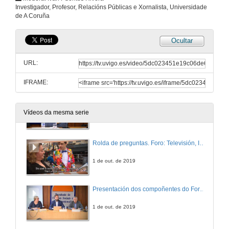
Intervención de D. Andrés Armas Portela
Investigador, Profesor, Relacións Públicas e Xornalista, Universidade
de A Coruña
1 de out. de 2019
Ocultar
Intervención de D. David Bassa i Cabanas
URL:
1 de out. de 2019
IFRAME:
Intervención de D. Fernando R. Ojea
Vídeos da mesma serie
1 de out. de 2019
Rolda de preguntas. Foro: Televisión, Interese Público e Comercial
1 de out. de 2019
Presentación dos compoñentes do Foro: Negociar e Preparar un Debate
1 de out. de 2019