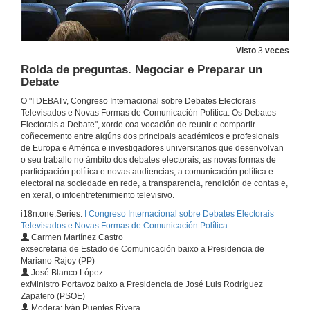
Rolda de preguntas. Regras de Xogo, a Xunta Electoral Central
1 de out. de 2019
Visto
3
veces
Rolda de preguntas. Negociar e Preparar un
Presentación de D. José Manuel Pérez Tornero
Debate
1 de out. de 2019
O "I DEBATv, Congreso Internacional sobre Debates Electorais
Televisados e Novas Formas de Comunicación Política: Os Debates
Electorais a Debate", xorde coa vocación de reunir e compartir
Televisión, Campañas Electorais e Servizo Público
coñecemento entre algúns dos principais académicos e profesionais
Conferencia
de Europa e América e investigadores universitarios que desenvolvan
1 de out. de 2019
o seu traballo no ámbito dos debates electorais, as novas formas de
participación política e novas audiencias, a comunicación política e
electoral na sociedade en rede, a transparencia, rendición de contas e,
Rolda de preguntas. Televisión, Campañas Electorais e Servizo Público
en xeral, o infoentretenimiento televisivo.
i18n.one.Series:
I Congreso Internacional sobre Debates Electorais
1 de out. de 2019
Televisados e Novas Formas de Comunicación Política
Carmen Martínez Castro
exsecretaria de Estado de Comunicación baixo a Presidencia de
Presentación dos compoñentes da Mesa: Foro: Televisión, Interese Público e Comercial
Mariano Rajoy (PP)
José Blanco López
1 de out. de 2019
exMinistro Portavoz baixo a Presidencia de José Luis Rodríguez
Zapatero (PSOE)
Modera: Iván Puentes Rivera