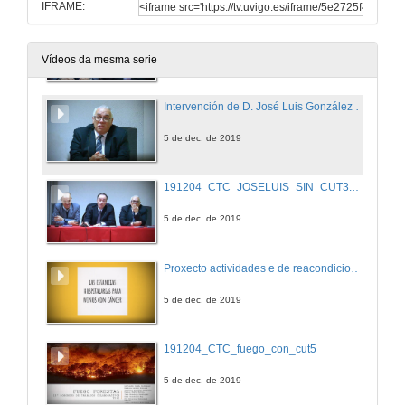
IFRAME:
D. Juan Pardo Froján abre o 13º Congreso de Traballos Colaborativos
5 de dec. de 2019
Vídeos da mesma serie
Intervención de D. José Luis González Cespón
5 de dec. de 2019
191204_CTC_JOSELUIS_SIN_CUT3.mp4
5 de dec. de 2019
Proxecto actividades e de reacondicionamiento de espazos en hospitais para nenos afectados de cancro
5 de dec. de 2019
191204_CTC_fuego_con_cut5
5 de dec. de 2019