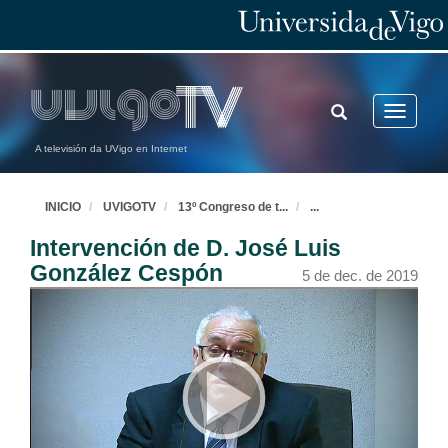
TOGGLE
Toggle
SEARCH
navigatio
A televisión da UVigo en Internet
INICIO
UVIGOTV
13º Congreso de t
...
...
Intervención de D. José Luis
González Cespón
5 de dec. de 2019