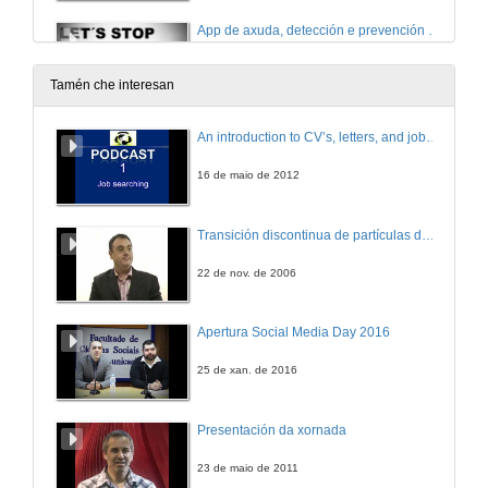
App de axuda, detección e prevención do bullying
5 de dec. de 2019
Tamén che interesan
Proxecto de eliminación do uso de "plástico" en supermercados e grandes superficies
An introduction to CV’s, letters, and job searching
5 de dec. de 2019
16 de maio de 2012
Plan de comunicación para as actividades de lecer universitario na UVigo
Transición discontinua de partículas de microgel termosensible
5 de dec. de 2019
22 de nov. de 2006
Proxecto de sistema de bicicletas públicas en garaxe 24 horas
Apertura Social Media Day 2016
5 de dec. de 2019
25 de xan. de 2016
Proxecto de contedor intelixente para reciclaxe mediante recompensa
Presentación da xornada
5 de dec. de 2019
23 de maio de 2011