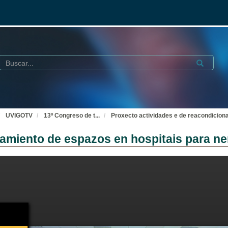
Buscar
Submit
UVIGOTV
13º Congreso de t
...
Proxecto actividades e de reacondicion
namiento de espazos en hospitais para n