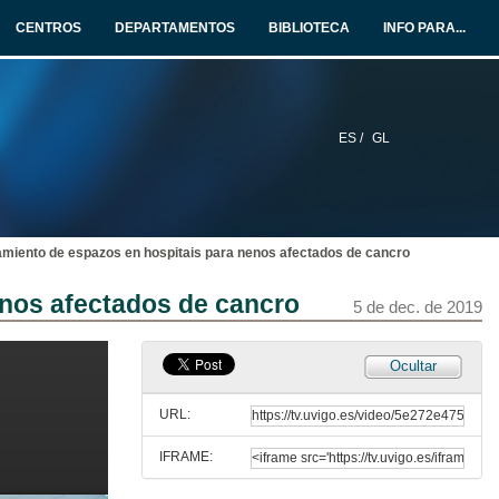
CENTROS
DEPARTAMENTOS
BIBLIOTECA
INFO PARA...
ES /
GL
amiento de espazos en hospitais para nenos afectados de cancro
D. Juan Pardo Froján abre o 13º Congreso de Traballos Colaborativos
enos afectados de cancro
5 de dec. de 2019
5 de dec. de 2019
Intervención de D. José Luis González Cespón
Ocultar
5 de dec. de 2019
URL:
IFRAME:
191204_CTC_JOSELUIS_SIN_CUT3.mp4