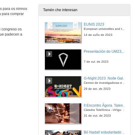
s para os ninnos
Tamén che interesan
a para comprar
Proxecto de sistema de bicicletas públicas en garaxe 24 horas
EUNIS 2023
5 de dec. de 2019
European univesrities and the digital transformation: challenges and opportunities ahead
e congreso os
que padecen a
14 de xuño de 2023
Proxecto de contedor intelixente para reciclaxe mediante recompensa
Presentación do UM23, o novo monopraza de UVigo Motorsport
5 de dec. de 2019
7 de xul. de 2023
App para compartir coche "a última hora" para avanzar cara á sustentabilidade
G-Night 2023. Noite Galega das Persoas Investigadoras. Conciencias creativas
5 de dec. de 2019
Centos de investigadoras e investigadores, decenas de actividades e sete cidades
29 de set. de 2023
Aplicación intelixente para axuda a persoas con síndrome de Down
II Encontro Ágora. Talento e innovación na era da transformación dixital
5 de dec. de 2019
Cátedra Telefónica - UVigo. Espazos de innovación
31 de out. de 2023
Deseño de estacións e xestión de bicicletas para uso público
Bó Nadal! estudantado internacional da Universidade de Vigo
5 de dec. de 2019