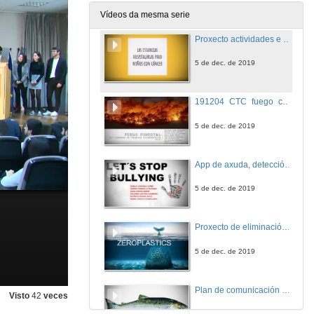
5 de dec. de 2019
Vídeos da mesma serie
Proxecto actividades e de reacondicionamiento de espazos en hospitais para nenos afectados de cancro
5 de dec. de 2019
191204_CTC_fuego_con_cut5
5 de dec. de 2019
App de axuda, detección e prevención do bullying
5 de dec. de 2019
Proxecto de eliminación do uso de "plástico" en supermercados e grandes superficies
5 de dec. de 2019
Plan de comunicación para as actividades de lecer universitario na UVigo
Visto
42
veces
5 de dec. de 2019