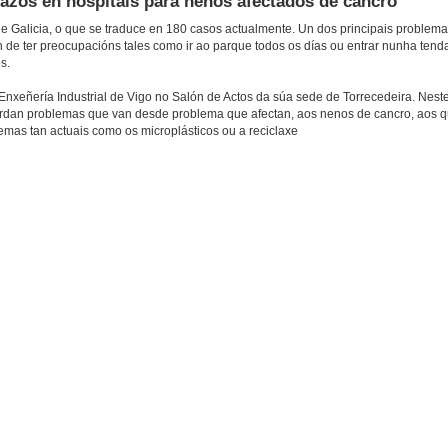
azos en hospitais para nenos afectados de cancro
Galicia, o que se traduce en 180 casos actualmente. Un dos principais problema
de ter preocupacións tales como ir ao parque todos os días ou entrar nunha tend
s.
Enxeñería Industrial de Vigo no Salón de Actos da súa sede de Torrecedeira. Nest
bordan problemas que van desde problema que afectan, aos nenos de cancro, aos 
emas tan actuais como os microplásticos ou a reciclaxe