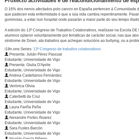
Proxecto actividades e de reacondicionamiento de esp
O 16% dos nenos afectados polo cancro en España pertencen á Comunidade de 
que padecen esta enfermidade é que a súa vida cambia repentinamente. Pasan 
gominolas, a estar nun hospital onde pasarán a maior parte do seu tempo illado
A edición do 13º Congreso de Traballos Colaborativos, realízase na Escola DE 
alumnos optaron voluntariamente por temáticas de carácter social, nas que a
síndrome de Down, ata traballos que achegan solucións ao bullying, ou a probl
i18n.one.Series:
13º Congreso de traballos colaborativos
Presenta: Julián Pérez Pascual
Estudante, Universidade de Vigo
Presenta: Giulia D'Aprile
Estudante, Universidade de Vigo
Andrea Castellanos Fernández
Estudante, Universidade de Vigo
Verónica Olivia
Estudante, Universidade de Vigo
Caterbetti da Cruz
Estudante, Universidade de Vigo
Laura Fariña Peña
Estudante, Universidade de Vigo
Alexandre Fortes Álvarez
Estudante, Universidade de Vigo
Sara Fustes Barcón
Estudante, Universidade de Vigo
Nicolás García Piñeiro