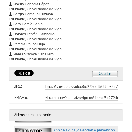
Noelia Cancela López
5 de dec. de 2019
Estudante, Universidade de Vigo
Sergio Carballo Guzmán
Estudante, Universidade de Vigo
Sara García Babio
Intervención de D. José Luis González Cespón
Estudante, Universidade de Vigo
Dolores Lestón Cambeiro
5 de dec. de 2019
Estudante, Universidade de Vigo
Patricia Pouso Oujo
Estudante, Universidade de Vigo
191204_CTC_JOSELUIS_SIN_CUT3.mp4
Nerea Vizcaya Caballero
Estudante, Universidade de Vigo
5 de dec. de 2019
Ocultar
Proxecto actividades e de reacondicionamiento de espazos en hospitais para nenos afectados de cancro
URL:
5 de dec. de 2019
IFRAME:
191204_CTC_fuego_con_cut5
5 de dec. de 2019
Vídeos da mesma serie
App de axuda, detección e prevención do bullying