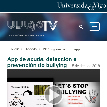
TOGGLE
Toggle
SEARCH
navigatio
A televisión da UVigo en Internet
INICIO
UVIGOTV
13º Congreso de t
...
App
...
App de axuda, detección e
prevención do bullying
5 de dec. de 2019