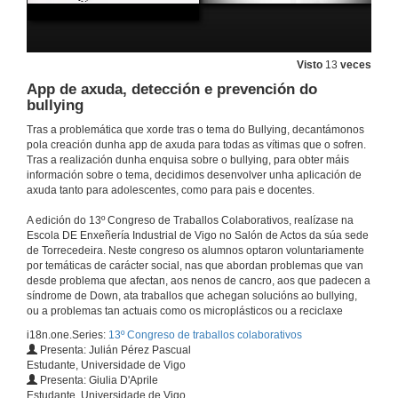
Visto
13
veces
App de axuda, detección e prevención do
bullying
Tras a problemática que xorde tras o tema do Bullying, decantámonos
pola creación dunha app de axuda para todas as vítimas que o sofren.
Tras a realización dunha enquisa sobre o bullying, para obter máis
información sobre o tema, decidimos desenvolver unha aplicación de
axuda tanto para adolescentes, como para pais e docentes.
A edición do 13º Congreso de Traballos Colaborativos, realízase na
Escola DE Enxeñería Industrial de Vigo no Salón de Actos da súa sede
de Torrecedeira. Neste congreso os alumnos optaron voluntariamente
por temáticas de carácter social, nas que abordan problemas que van
desde problema que afectan, aos nenos de cancro, aos que padecen a
síndrome de Down, ata traballos que achegan solucións ao bullying,
ou a problemas tan actuais como os microplásticos ou a reciclaxe
i18n.one.Series:
13º Congreso de traballos colaborativos
Presenta: Julián Pérez Pascual
Estudante, Universidade de Vigo
Presenta: Giulia D'Aprile
D. Juan Pardo Froján abre o 13º Congreso de Traballos Colaborativos
Estudante, Universidade de Vigo