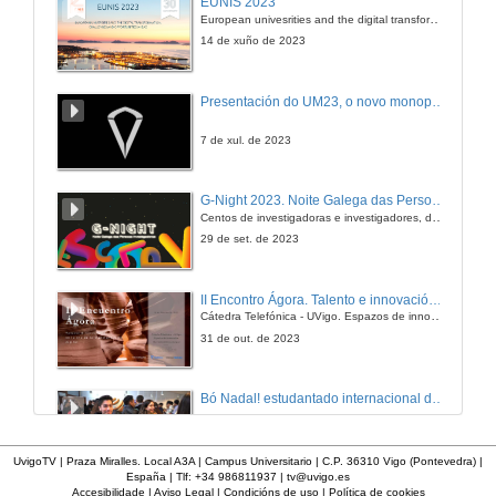
EUNIS 2023
European univesrities and the digital transformation: challenges and opportunities ahead
5 de dec. de 2019
14 de xuño de 2023
Aplicación intelixente para axuda a persoas con síndrome de Down
Presentación do UM23, o novo monopraza de UVigo Motorsport
5 de dec. de 2019
7 de xul. de 2023
Deseño de estacións e xestión de bicicletas para uso público
G-Night 2023. Noite Galega das Persoas Investigadoras. Conciencias creativas
Centos de investigadoras e investigadores, decenas de actividades e sete cidades
5 de dec. de 2019
29 de set. de 2023
Proxecto de eliminación de microplásticos no ambiente doméstico
II Encontro Ágora. Talento e innovación na era da transformación dixital
Cátedra Telefónica - UVigo. Espazos de innovación
5 de dec. de 2019
31 de out. de 2023
App para a determinación da capacidade de condución cando se toman medicamentos
Bó Nadal! estudantado internacional da Universidade de Vigo
5 de dec. de 2019
15 de dec. de 2023
UvigoTV | Praza Miralles. Local A3A | Campus Universitario | C.P. 36310 Vigo (Pontevedra) |
España | Tlf: +34 986811937 |
tv@uvigo.es
Proxecto de mesa personalizable para persoas con parálise cerebral
Accesibilidade
|
Aviso Legal
|
Condicións de uso
|
Política de cookies