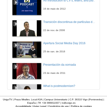
An introduction to CV’s, letters, and job searching
16 de maio de 2012
Transición discontinua de partículas de microgel termosensible
22 de nov. de 2006
Apertura Social Media Day 2016
25 de xan. de 2016
Presentación da xornada
23 de maio de 2011
What is postmodernism?
4 de out. de 2011
UvigoTV | Praza Miralles. Local A3A | Campus Universitario | C.P. 36310 Vigo (Pontevedra) |
España | Tlf: +34 986811937 |
tv@uvigo.es
Accesibilidade
|
Aviso Legal
|
Condicións de uso
|
Política de cookies