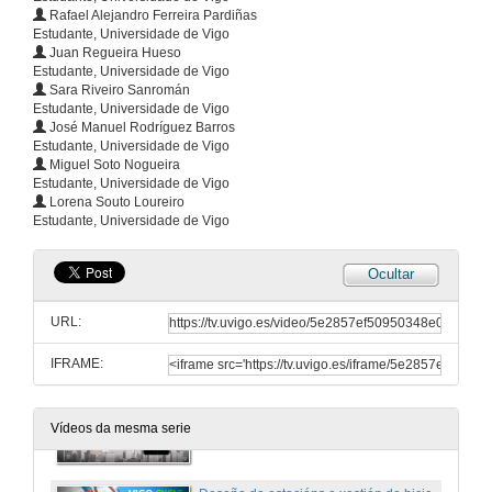
Plan de comunicación para as actividades de lecer universitario na UVigo
Rafael Alejandro Ferreira Pardiñas
Estudante, Universidade de Vigo
5 de dec. de 2019
Juan Regueira Hueso
Estudante, Universidade de Vigo
Sara Riveiro Sanromán
Proxecto de sistema de bicicletas públicas en garaxe 24 horas
Estudante, Universidade de Vigo
José Manuel Rodríguez Barros
5 de dec. de 2019
Estudante, Universidade de Vigo
Miguel Soto Nogueira
Estudante, Universidade de Vigo
Proxecto de contedor intelixente para reciclaxe mediante recompensa
Lorena Souto Loureiro
Estudante, Universidade de Vigo
5 de dec. de 2019
Ocultar
App para compartir coche "a última hora" para avanzar cara á sustentabilidade
URL:
5 de dec. de 2019
IFRAME:
Aplicación intelixente para axuda a persoas con síndrome de Down
Vídeos da mesma serie
5 de dec. de 2019