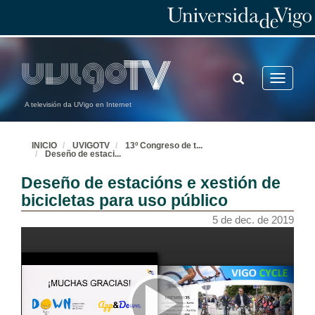
TOGGLE
Toggle
SEARCH
navigatio
A televisión da UVigo en Internet
INICIO
UVIGOTV
13º Congreso de t
...
Deseño de estaci
...
Deseño de estacións e xestión de
D. Juan Pardo Froján abre o 13º Congreso de Traballos Colaborativos
bicicletas para uso público
5 de dec. de 2019
5 de dec. de 2019
Intervención de D. José Luis González Cespón
5 de dec. de 2019