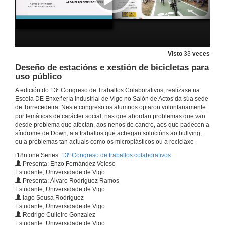
191204_CTC_JOSELUIS_SIN_CUT3.mp4
5 de dec. de 2019
Proxecto actividades e de reacondicionamiento de espazos en hospitais para nenos afectados de cancro
Visto
33
veces
5 de dec. de 2019
Deseño de estacións e xestión de bicicletas para
uso público
A edición do 13ª Congreso de Traballos Colaborativos, realízase na
191204_CTC_fuego_con_cut5
Escola DE Enxeñería Industrial de Vigo no Salón de Actos da súa sede
de Torrecedeira. Neste congreso os alumnos optaron voluntariamente
5 de dec. de 2019
por temáticas de carácter social, nas que abordan problemas que van
desde problema que afectan, aos nenos de cancro, aos que padecen a
síndrome de Down, ata traballos que achegan solucións ao bullying,
App de axuda, detección e prevención do bullying
ou a problemas tan actuais como os microplásticos ou a reciclaxe
5 de dec. de 2019
i18n.one.Series:
13º Congreso de traballos colaborativos
Presenta: Enzo Fernández Veloso
Estudante, Universidade de Vigo
Presenta: Álvaro Rodríguez Ramos
Proxecto de eliminación do uso de "plástico" en supermercados e grandes superficies
Estudante, Universidade de Vigo
Iago Sousa Rodríguez
5 de dec. de 2019
Estudante, Universidade de Vigo
Rodrigo Culleiro Gonzalez
Estudante, Universidade de Vigo