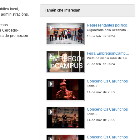
blica local,
Tamén che interesan
 administracións.
 coas
Representantes políticos debaten sobre educación e xuventude no campus de Pontevedra
Organizado polo Decanato e a Delegación de Alumnado de Dirección e Xestión Pública e coa participación de candidatos de PP, BNG, PSOE, Sumar e Podemos
de Cerdedo-
ira de promoción
16 de feb. de 2024
Feira EmpregoinCampus Vigo 2024
Preto de medio millar de alumnas e alumnos buscan coñecer máis de preto as oportunidades que lles achegan as arredor de medio cento de empresas que participan na edición viguesa da feira. Xunto coa visita aos stands, durante a feria desenvólvense varias actividades complementarias, como obradoiros, conversas, mesas redondas ou o pasaporte de empregabilidade, un espazo no que poderán recibir asesoramento sobre o seu CV.
29 de feb. de 2024
Concerto Os Carunchos
Tema 3
14 de nov. de 2009
Concerto Os Carunchos
Tema 2
14 de nov. de 2009
Concerto Os Carunchos