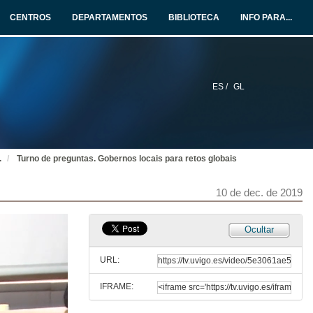
CENTROS
DEPARTAMENTOS
BIBLIOTECA
INFO PARA...
ES /
GL
.
Turno de preguntas. Gobernos locais para retos globais
Apertura do seminario, Gobernos locais para retos globais
10 de dec. de 2019
10 de dec. de 2019
Ocultar
Presentación dos compoñentes da mesa: Gobernos locais para retos globais
URL:
10 de dec. de 2019
IFRAME:
Intervención de Carlos López Font