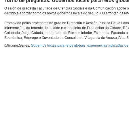
Turno de preguntas. Gobernos locais para retos globa
O salón de graos da Facultade de Ciencias Sociais e da Comunicación acolle o c
dirixido a abordar como os novos gobernos locais do século XXI afrontan os re
Promovida polos profesores do grao en Dirección e Xestión Pública Paula Lamo
intervencións da tenente de alcalde e concelleira de Promoción da Cidade, Réx
Cotobade, Jorge Cubela; o deputado de Réxime Interior, Economía, Facenda e 
Económica, Emprego e Xuventude do Concello de Vilagarcía de Arousa, Alba B
i18n.one.Series:
Gobernos locais para retos globais: experiencias aplicadas de 