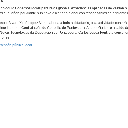
is
oloquio Gobernos locais para retos globais: experiencias aplicadas de xestión pú
tos que teñen por diante nun novo escenario global con responsables de diferentes
so e Álvaro Xosé López Mira e aberta a toda a cidadanía, esta actividade contará
ime Interior e Contratación do Concello de Pontevedra, Anabel Gulías; o alcalde 
Novas Tecnoloxías da Deputación de Pontevedra, Carlos López Font, e a concelle
riones.
xestión pública local