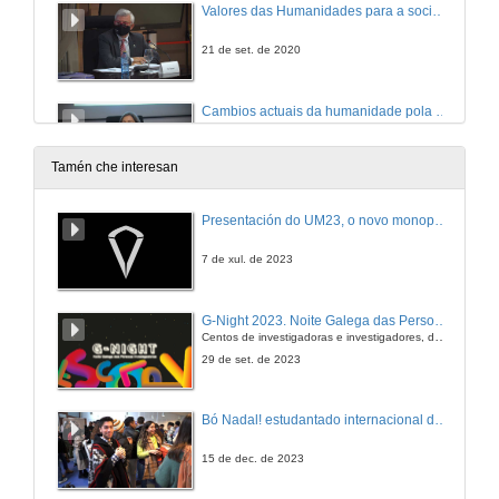
Valores das Humanidades para a sociedade de Hoxe
21 de set. de 2020
Cambios actuais da humanidade pola tecnoloxía
21 de set. de 2020
Tamén che interesan
Tradución audiovisual. Vínculos entre a investigación, a docencia e a práctica profesional
Presentación do UM23, o novo monopraza de UVigo Motorsport
21 de set. de 2020
7 de xul. de 2023
Percepción da sociedade actual sobre as humanidades
G-Night 2023. Noite Galega das Persoas Investigadoras. Conciencias creativas
Conferencia
Centos de investigadoras e investigadores, decenas de actividades e sete cidades
21 de set. de 2020
29 de set. de 2023
Recursos que emprega a sociedade actual nas Humanidades
Bó Nadal! estudantado internacional da Universidade de Vigo
Conferencia
21 de set. de 2020
15 de dec. de 2023