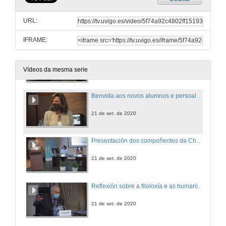
URL:
IFRAME:
Apertura da charla coloquio. Todo comeza coa palabra: as humanidades na vida actual
21 de set. de 2020
Vídeos da mesma serie
Benvida aos novos alumnos e persoal que traballa na Facultade de Filoloxía e Tradución
21 de set. de 2020
Presentación dos compoñentes da Charla Coloquio
21 de set. de 2020
Reflexión sobre a filoloxía e as humanidades
21 de set. de 2020