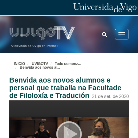
TOGGLE
Toggle
SEARCH
navigatio
A televisión da UVigo en Internet
INICIO
UVIGOTV
Todo comenz
...
Benvida aos novos al
...
Benvida aos novos alumnos e
persoal que traballa na Facultade
de Filoloxía e Tradución
21 de set. de 2020