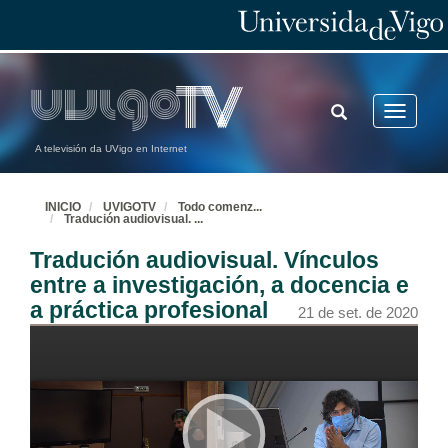
TOGGLE
Toggle
SEARCH
navigatio
A televisión da UVigo en Internet
INICIO
UVIGOTV
Todo comenz
...
Tradución audiovisual.
...
Tradución audiovisual. Vínculos
entre a investigación, a docencia e
a práctica profesional
21 de set. de 2020