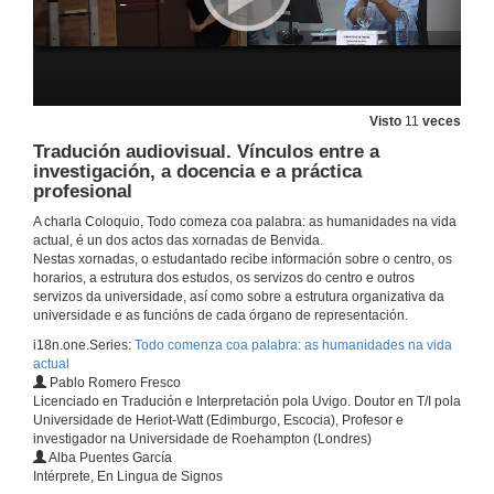
Visto
11
veces
Tradución audiovisual. Vínculos entre a
Apertura da charla coloquio. Todo comeza coa palabra: as humanidades na vida actual
investigación, a docencia e a práctica
profesional
21 de set. de 2020
A charla Coloquio, Todo comeza coa palabra: as humanidades na vida
actual, é un dos actos das xornadas de Benvida.
Benvida aos novos alumnos e persoal que traballa na Facultade de Filoloxía e Tradución
Nestas xornadas, o estudantado recibe información sobre o centro, os
horarios, a estrutura dos estudos, os servizos do centro e outros
21 de set. de 2020
servizos da universidade, así como sobre a estrutura organizativa da
universidade e as funcións de cada órgano de representación.
i18n.one.Series:
Todo comenza coa palabra: as humanidades na vida
Presentación dos compoñentes da Charla Coloquio
actual
Pablo Romero Fresco
21 de set. de 2020
Licenciado en Tradución e Interpretación pola Uvigo. Doutor en T/I pola
Universidade de Heriot-Watt (Edimburgo, Escocia), Profesor e
investigador na Universidade de Roehampton (Londres)
Reflexión sobre a filoloxía e as humanidades
Alba Puentes García
Intérprete, En Lingua de Signos
21 de set. de 2020