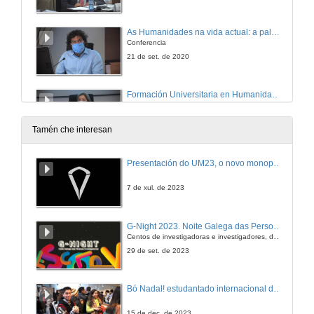
As Humanidades na vida actual: a palabra audiovisual
Conferencia
21 de set. de 2020
Formación Universitaria en Humanidades - Necesidades da empresa privada
Conferencia
21 de set. de 2020
Tamén che interesan
Quenda de preguntas. Todo comeza coa palabra: as humanidades na vida actual
Presentación do UM23, o novo monopraza de UVigo Motorsport
21 de set. de 2020
7 de xul. de 2023
Conclusións e Reflexións
G-Night 2023. Noite Galega das Persoas Investigadoras. Conciencias creativas
Centos de investigadoras e investigadores, decenas de actividades e sete cidades
21 de set. de 2020
29 de set. de 2023
Peche do acto
Bó Nadal! estudantado internacional da Universidade de Vigo
21 de set. de 2020
15 de dec. de 2023