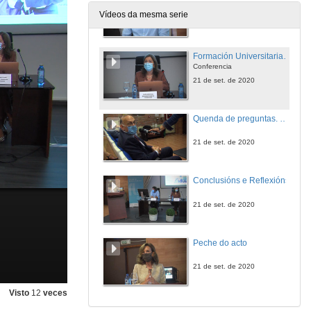
Conferencia
Vídeos da mesma serie
21 de set. de 2020
Formación Universitaria en Humanidades - Necesidades da empresa privada
Conferencia
21 de set. de 2020
Quenda de preguntas. Todo comeza coa palabra: as humanidades na vida actual
21 de set. de 2020
Conclusións e Reflexións
21 de set. de 2020
Peche do acto
21 de set. de 2020
Visto
12
veces