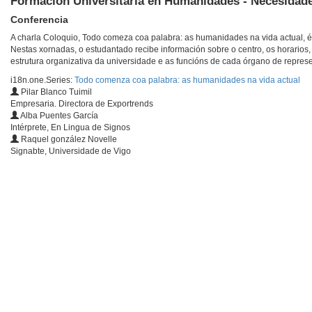
Formación Universitaria en Humanidades - Necesidad
Conferencia
A charla Coloquio, Todo comeza coa palabra: as humanidades na vida actual, 
Nestas xornadas, o estudantado recibe información sobre o centro, os horarios, 
estrutura organizativa da universidade e as funcións de cada órgano de repres
i18n.one.Series:
Todo comenza coa palabra: as humanidades na vida actual
Pilar Blanco Tuimil
Empresaria. Directora de Exportrends
Alba Puentes García
Intérprete, En Lingua de Signos
Raquel gonzález Novelle
Signabte, Universidade de Vigo