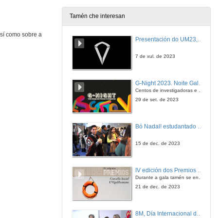
Tamén che interesan
así como sobre a
Presentación do UM23, o novo monopraza de UVigo Motorsport
7 de xul. de 2023
G-Night 2023. Noite Galega das Persoas Investigadoras. Conciencias creativas
Centos de investigadoras e investigadores, decenas de actividades e sete cidades
29 de set. de 2023
Bó Nadal! estudantado internacional da Universidade de Vigo
15 de dec. de 2023
IV edición dos Premios Consello Social UVigo Humana
Durante a gala tamén se entregaron os galardóns aos mellores TFG e TFM en materia de Axenda 2030
21 de dec. de 2023
8M, Día Internacional da Muller. Premio Uviguala 2024