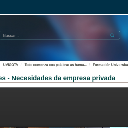
Buscar
Submit
UVIGOTV
Todo comenza coa palabra: as huma
...
Formación Universit
es - Necesidades da empresa privada