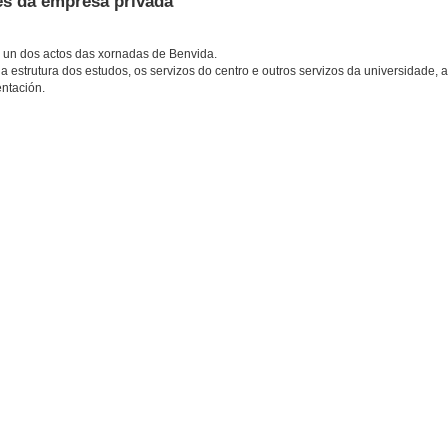
es da empresa privada
é un dos actos das xornadas de Benvida.
a estrutura dos estudos, os servizos do centro e outros servizos da universidade, 
entación.