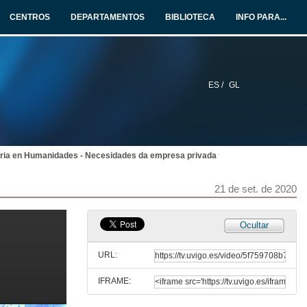
CENTROS
DEPARTAMENTOS
BIBLIOTECA
INFO PARA...
21 de set. de 2020
Cambios actuais da humanidade pola tecnoloxía
21 de set. de 2020
ES /
GL
Tradución audiovisual. Vínculos entre a investigación, a docencia e a práctica profesional
21 de set. de 2020
aria en Humanidades - Necesidades da empresa privada
Percepción da sociedade actual sobre as humanidades
21 de set. de 2020
Conferencia
21 de set. de 2020
Ocultar
Recursos que emprega a sociedade actual nas Humanidades
Conferencia
URL:
21 de set. de 2020
IFRAME:
As Humanidades na vida actual: a palabra audiovisual