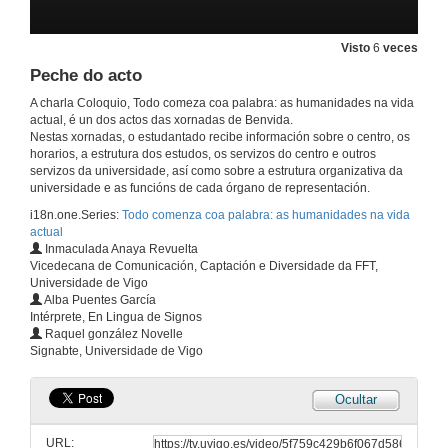
21 de set. de 2020
Visto
6
veces
Valores das Humanidades para a sociedade de Hoxe
Peche do acto
21 de set. de 2020
A charla Coloquio, Todo comeza coa palabra: as humanidades na vida
actual, é un dos actos das xornadas de Benvida.
Nestas xornadas, o estudantado recibe información sobre o centro, os
Cambios actuais da humanidade pola tecnoloxía
horarios, a estrutura dos estudos, os servizos do centro e outros
servizos da universidade, así como sobre a estrutura organizativa da
universidade e as funcións de cada órgano de representación.
21 de set. de 2020
i18n.one.Series:
Todo comenza coa palabra: as humanidades na vida
actual
Tradución audiovisual. Vínculos entre a investigación, a docencia e a práctica profesional
Inmaculada Anaya Revuelta
Vicedecana de Comunicación, Captación e Diversidade da FFT,
21 de set. de 2020
Universidade de Vigo
Alba Puentes García
Intérprete, En Lingua de Signos
Percepción da sociedade actual sobre as humanidades
Raquel gonzález Novelle
Conferencia
Signabte, Universidade de Vigo
21 de set. de 2020
Ocultar
Recursos que emprega a sociedade actual nas Humanidades
Conferencia
URL: