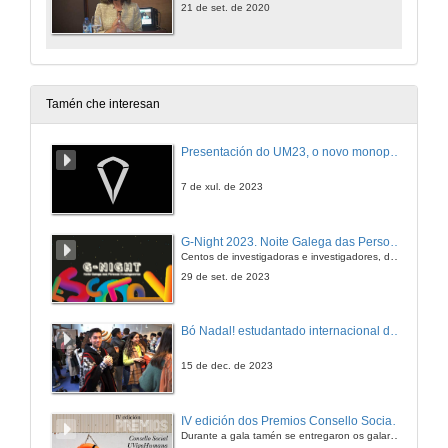
21 de set. de 2020
Tamén che interesan
Presentación do UM23, o novo monopraza de UVigo Motorsport
7 de xul. de 2023
G-Night 2023. Noite Galega das Persoas Investigadoras. Conciencias creativas
Centos de investigadoras e investigadores, decenas de actividades e sete cidades
29 de set. de 2023
Bó Nadal! estudantado internacional da Universidade de Vigo
15 de dec. de 2023
IV edición dos Premios Consello Social UVigo Humana
Durante a gala tamén se entregaron os galardóns aos mellores TFG e TFM en materia de Axenda 2030