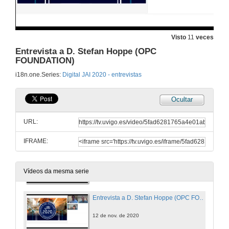
Entrevista a D. Darío Roa (PILZ)
12 de nov. de 2020
Visto
11
veces
Entrevista a D. Stefan Hoppe (OPC
FOUNDATION)
Entrevista a D. Alejandro Climent (UNIVERSAL ROBOTS)
i18n.one.Series:
Digital JAI 2020 - entrevistas
12 de nov. de 2020
Ocultar
Entrevista a D. Aitor Fernández (ROBOTPLUS)
URL:
12 de nov. de 2020
IFRAME:
Entrevista a D. Benjamín Horrillo (ROCKWELL AUTOMATION)
12 de nov. de 2020
Vídeos da mesma serie
Entrevista a D. Stefan Hoppe (OPC FOUNDATION)
12 de nov. de 2020