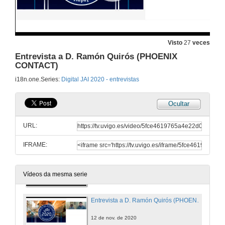
Entrevista a D. Stefan Hoppe (OPC FOUNDATION)
12 de nov. de 2020
Visto
27
veces
Entrevista a D. Ramón Quirós (PHOENIX
CONTACT)
Xavier Pi entrevista a D. Stefan Hoppe (OPC FOUNDATION)
i18n.one.Series:
Digital JAI 2020 - entrevistas
12 de nov. de 2020
Ocultar
Entrevista a D. Jorge Sánchez (SAS) e D. Adriel Regueira (TECDESOFT)
URL:
12 de nov. de 2020
IFRAME:
Entrevista a D. Bruno Scalco (WEG)
12 de nov. de 2020
Vídeos da mesma serie
Entrevista a D. Ramón Quirós (PHOENIX CONTACT)
12 de nov. de 2020