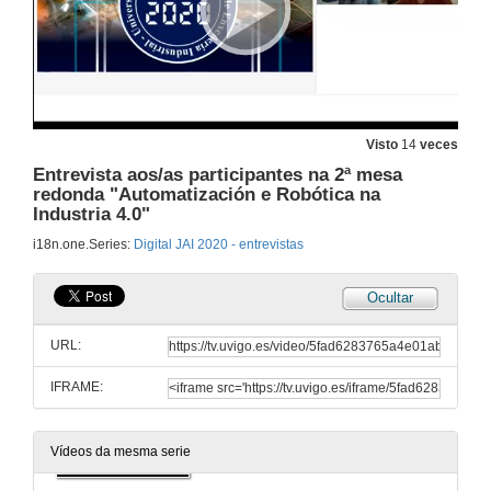
Entrevista a D. Stefan Hoppe (OPC FOUNDATION)
12 de nov. de 2020
Xavier Pi entrevista a D. Stefan Hoppe (OPC FOUNDATION)
Visto
14
veces
12 de nov. de 2020
Entrevista aos/as participantes na 2ª mesa
redonda "Automatización e Robótica na
Industria 4.0"
Entrevista a D. Jorge Sánchez (SAS) e D. Adriel Regueira (TECDESOFT)
i18n.one.Series:
Digital JAI 2020 - entrevistas
12 de nov. de 2020
Ocultar
Entrevista a D. Bruno Scalco (WEG)
URL:
12 de nov. de 2020
IFRAME:
Entrevista a D. Ramón Quirós (PHOENIX CONTACT)
12 de nov. de 2020
Vídeos da mesma serie