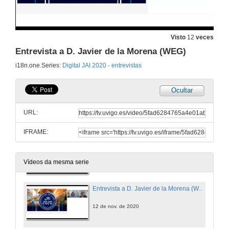
Entrevista a D. Adrián Carmona (LAPP)
12 de nov. de 2020
Visto
12
veces
Entrevista a D. Javier de la Morena (WEG)
Entrevista a D. Agustín Juncal (ROCKWELL AUTOMATION)
i18n.one.Series:
Digital JAI 2020 - entrevistas
12 de nov. de 2020
Ocultar
Entrevista a D. Ignacio Sancho (KUKA)
URL:
12 de nov. de 2020
IFRAME:
Entrevista a D. Miquel Coca e D. Javier Menchén (BECKHOFF)
12 de nov. de 2020
Vídeos da mesma serie
Entrevista a D. Javier de la Morena (WEG)
12 de nov. de 2020