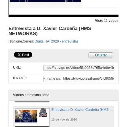
Entrevista a D. David Costa e D. Albert Cot (PILZ)
12 de nov. de 2020
Visto
11
veces
Entrevista a D. Xavier Cardeña (HMS
NETWORKS)
Entrevista a D. Sergio Muiña (WEIDMÜLLER)
i18n.one.Series:
Digital JAI 2020 - entrevistas
12 de nov. de 2020
Ocultar
Entrevista a D. Marcos García (B&R)
URL:
12 de nov. de 2020
IFRAME:
Entrevista a D. Jose Javier Prieto (SCHNEIDER ELECTRIC)
12 de nov. de 2020
Vídeos da mesma serie
Entrevista a D. Xavier Cardeña (HMS NETWORKS)
12 de nov. de 2020