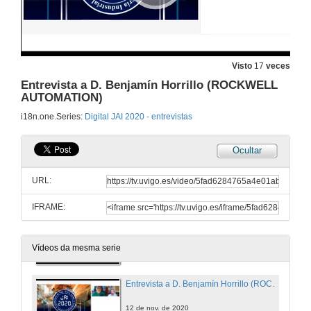
Entrevista a Dª. Laura Estévez (SIEMENS)
12 de nov. de 2020
Visto
17
veces
Entrevista a D. Benjamín Horrillo (ROCKWELL
AUTOMATION)
Entrevista a D. Darío Roa (PILZ)
i18n.one.Series:
Digital JAI 2020 - entrevistas
12 de nov. de 2020
Ocultar
Entrevista a D. Alejandro Climent (UNIVERSAL ROBOTS)
URL:
12 de nov. de 2020
IFRAME:
Entrevista a D. Aitor Fernández (ROBOTPLUS)
12 de nov. de 2020
Vídeos da mesma serie
Entrevista a D. Benjamín Horrillo (ROCKWELL AUTOMATION)
12 de nov. de 2020