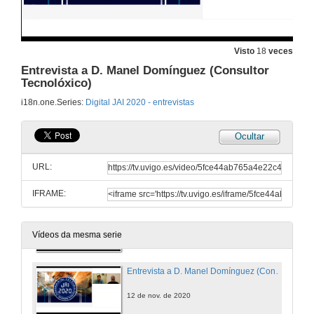
Entrevista a D. Miquel Coca e D. Javier Menchén (BECKHOFF)
12 de nov. de 2020
Visto
18
veces
Entrevista a D. Manel Domínguez (Consultor
Tecnolóxico)
Entrevista a D. Javier de la Morena (WEG)
i18n.one.Series:
Digital JAI 2020 - entrevistas
12 de nov. de 2020
Ocultar
Entrevista a D. Juan Manuel Ferrer (ISA Sección Española)
URL:
12 de nov. de 2020
IFRAME:
Entrevista a D. Francisco José Alférez (TETRA PAK)
12 de nov. de 2020
Vídeos da mesma serie
Entrevista a D. Manel Domínguez (Consultor Tecnolóxico)
12 de nov. de 2020