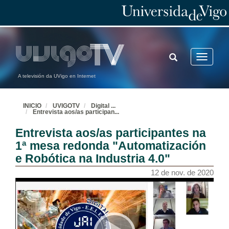
TOGGLE
Toggle
SEARCH
navigatio
A televisión da UVigo en Internet
INICIO
UVIGOTV
Digital
...
Entrevista aos/as participan
...
Entrevista aos/as participantes na
1ª mesa redonda "Automatización
e Robótica na Industria 4.0"
12 de nov. de 2020
Entrevista a Dª. María Eugenia Mijares (DIHGIGAL)
12 de nov. de 2020