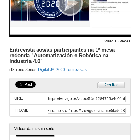
Entrevista a D. Javier Larraona (Director de Tecnoloxías da Información e Dixitalización para Industrial e Trading, REPSOL)
12 de nov. de 2020
Entrevista a D. Ramón Antonio Hormigo (SCHNEIDER ELECTRIC)
Visto
16
veces
12 de nov. de 2020
Entrevista aos/as participantes na 1ª mesa
redonda "Automatización e Robótica na
Industria 4.0"
Entrevista a D. Bruno Romero (HP)
i18n.one.Series:
Digital JAI 2020 - entrevistas
12 de nov. de 2020
Ocultar
Entrevista a D. Xavier Cardeña (HMS NETWORKS)
URL:
12 de nov. de 2020
IFRAME:
Entrevista a D. Marc Burrut (B&R)
12 de nov. de 2020
Vídeos da mesma serie