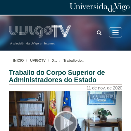
TOGGLE
Toggle
SEARCH
navigatio
A televisión da UVigo en Internet
INICIO
UVIGOTV
X
...
Traballo do
...
Traballo do Corpo Superior de
Administradores do Estado
11 de nov. de 2020