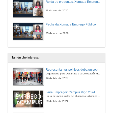
Rolda de preguntas. Xornada Emprego Público
11 de nov. de 2020
Peche da Xornada Emprego Público
25 de nov. de 2020
Tamén che interesan
Representantes políticos debaten sobre educación e xuventude no campus de Pontevedra
Organizado polo Decanato e a Delegación de Alumnado de Dirección e Xestión Pública e coa participación de candidatos de PP, BNG, PSOE, Sumar e Podemos
16 de feb. de 2024
Feira EmpregoinCampus Vigo 2024
Preto de medio millar de alumnas e alumnos buscan coñecer máis de preto as oportunidades que lles achegan as arredor de medio cento de empresas que participan na edición viguesa da feira. Xunto coa visita aos stands, durante a feria desenvólvense varias actividades complementarias, como obradoiros, conversas, mesas redondas ou o pasaporte de empregabilidade, un espazo no que poderán recibir asesoramento sobre o seu CV.
29 de feb. de 2024