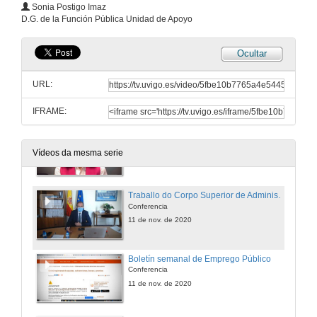
Intervención de Javier Rueda Vázquez
Sonia Postigo Imaz
D.G. de la Función Pública Unidad de Apoyo
11 de nov. de 2020
Ocultar
Introdución xeral á Función Pública
Conferencia
URL:
11 de nov. de 2020
IFRAME:
Papel dos funcionarios de habilitación Nacional na Función Pública
Conferencia
Vídeos da mesma serie
11 de nov. de 2020
Traballo do Corpo Superior de Administradores do Estado
Conferencia
11 de nov. de 2020
Boletín semanal de Emprego Público
Conferencia
11 de nov. de 2020