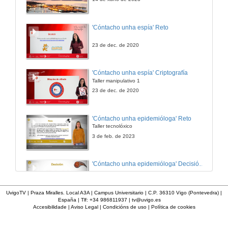
'Cóntacho unha espía' Reto
23 de dec. de 2020
'Cóntacho unha espía' Criptografía
Taller manipulativo 1
23 de dec. de 2020
'Cóntacho unha epidemióloga' Reto
Taller tecnolóxico
3 de feb. de 2023
'Cóntacho unha epidemióloga' Decisións nun partido de baloncesto 4
3 de feb. de 2023
UvigoTV | Praza Miralles. Local A3A | Campus Universitario | C.P. 36310 Vigo (Pontevedra) |
España | Tlf: +34 986811937 |
tv@uvigo.es
Accesibilidade
|
Aviso Legal
|
Condicións de uso
|
Política de cookies
'Cóntacho unha epidemióloga' Decisións nun partido de baloncesto 3
3 de feb. de 2023