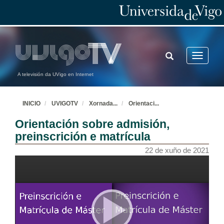
TOGGLE
Toggle
SEARCH
navigatio
A televisión da UVigo en Internet
INICIO
UVIGOTV
Xornada
...
Orientaci
...
Orientación sobre admisión,
preinscrición e matrícula
22 de xuño de 2021