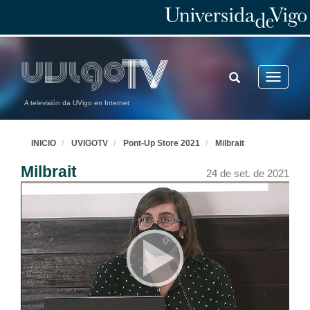
TOGGLE
Toggle
SEARCH
navigatio
A televisión da UVigo en Internet
INICIO
UVIGOTV
Pont-Up Store 2021
Milbrait
Milbrait
24 de set. de 2021