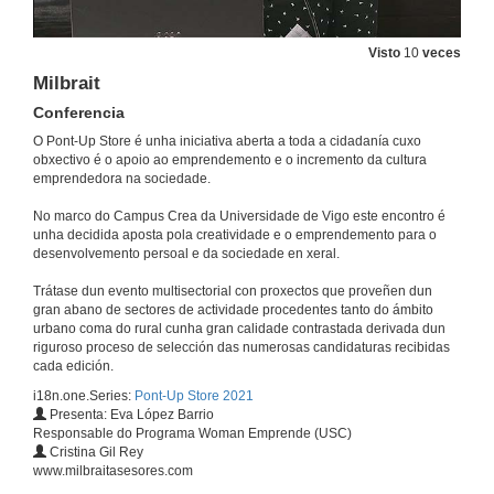
Visto
10
veces
Milbrait
Conferencia
O Pont-Up Store é unha iniciativa aberta a toda a cidadanía cuxo
obxectivo é o apoio ao emprendemento e o incremento da cultura
emprendedora na sociedade.
No marco do Campus Crea da Universidade de Vigo este encontro é
unha decidida aposta pola creatividade e o emprendemento para o
desenvolvemento persoal e da sociedade en xeral.
Trátase dun evento multisectorial con proxectos que proveñen dun
gran abano de sectores de actividade procedentes tanto do ámbito
urbano coma do rural cunha gran calidade contrastada derivada dun
Inauguración de Pont-up Store 2021
riguroso proceso de selección das numerosas candidaturas recibidas
cada edición.
24 de set. de 2021
i18n.one.Series:
Pont-Up Store 2021
Presenta: Eva López Barrio
Responsable do Programa Woman Emprende (USC)
Apertura do acto
Cristina Gil Rey
www.milbraitasesores.com
24 de set. de 2021