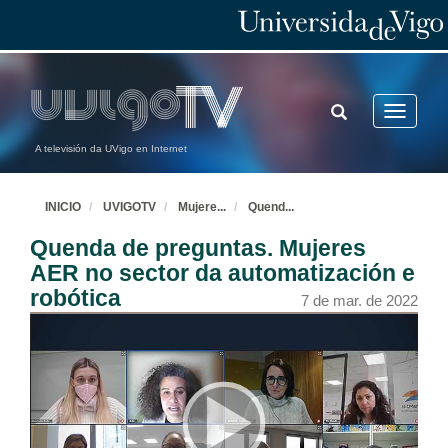
TOGGLE
Toggle
SEARCH
navigatio
A televisión da UVigo en Internet
INICIO
UVIGOTV
Mujere
...
Quend
...
Quenda de preguntas. Mujeres
AER no sector da automatización e
robótica
7 de mar. de 2022