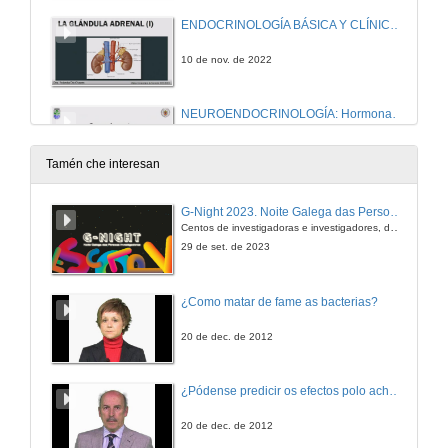
ENDOCRINOLOGÍA BÁSICA Y CLÍNICA La glándula adrenal
10 de nov. de 2022
NEUROENDOCRINOLOGÍA: Hormonas y conducta (II)
10 de nov. de 2022
Tamén che interesan
NUTRICIÓN HUMANA Sistema sensorial: Gusto y Olfato (I)
G-Night 2023. Noite Galega das Persoas Investigadoras. Conciencias creativas
Centos de investigadoras e investigadores, decenas de actividades e sete cidades
16 de nov. de 2022
29 de set. de 2023
ENDOCRINOLOGÍA BÁSICA Y CLÍNICA La glándula adrenal (II)
¿Como matar de fame as bacterias?
17 de nov. de 2022
20 de dec. de 2012
NUTRICIÓN HUMANA , Vitamina D
¿Pódense predicir os efectos polo achegamento á Terra dos asteroides?
17 de nov. de 2022
20 de dec. de 2012