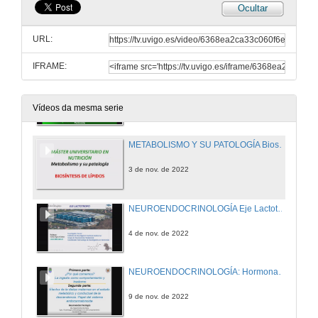
Ocultar
METABOLISMO Y SU PATOLOGÍA Fosforilación oxidativa
URL:
2 de nov. de 2022
IFRAME:
ENDOCRINOLOGÍA BÁSICA Y CLÍNICA Metabolismo calcio-fósforo-magnesio y su patología (I)
2 de nov. de 2022
Vídeos da mesma serie
METABOLISMO Y SU PATOLOGÍA Biosíntesis de lípidos
3 de nov. de 2022
NEUROENDOCRINOLOGÍA Eje Lactotropo: La Prolactina (PRL)
4 de nov. de 2022
NEUROENDOCRINOLOGÍA: Hormonas y conducta (I)
9 de nov. de 2022