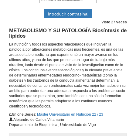
NEUROENDOCRINOLOGÍA Ritmos biológicos y melatonina
26 de out. de 2022
Visto
27
veces
METABOLISMO Y SU PATOLOGÍA Biosíntesis de
METABOLISMO Y SU PATOLOGÍA Catabolismo de los ácidos grasos
lípidos
La nutrición y todos los aspectos relacionados que incluyen la
27 de out. de 2022
patología por alteraciones metabólicas más frecuentes, es una de las
áreas de la biomedicina que experimentó un mayor avance en los
últimos años, y una de las que presenta un lugar de trabajo más
ENDOCRINOLOGÍA BÁSICA Y CLÍNICA Hipertiroidismo, Masas Tiroideas
atractivo, tanto desde el punto de vista de la investigación como de la
clínica. Los continuos avances tecnológicos y la elevada prevalencia
27 de out. de 2022
de determinadas enfermedades endocrino- metabólicas (como la
diabetes y los trastornos de la conducta alimentaria) determinan la
necesidad de contar con profesionales cada vez mejor formados en su
METABOLISMO Y SU PATOLOGÍA Oxidación de los aminoácidos
ámbito para poder dar una adecuada respuesta a los problemas socio-
sanitarios que se presentan, pero también con una sólida formación
28 de out. de 2022
académica que les permita adaptarse a los continuos avances
científicos y tecnológicos.
i18n.one.Series:
Máster Universitario en Nutrición 22 / 23
NUTRICIÓN HUMANA: Nutrición en las etapas de la vida, nutrición en el envejecimiento
Alejandro de Carlos Villamarín
Departamento de Bioquímica., Universidade de Vigo
28 de out. de 2022