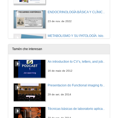
ENDOCRINOLOGÍA BÁSICA Y CLÍNICA Patología de la Glándula Adrenal
23 de nov. de 2022
METABOLISMO Y SU PATOLOGÍA. Islote pancreático y regulación de la secreción de insulina
18 de nov. de 2022
Tamén che interesan
METABOLISMO Y SU PATOLOGÍA. Diabetes mellitus y Educación diabetológica
An introduction to CV’s, letters, and job searching
23 de nov. de 2022
16 de maio de 2012
NEUROENDOCRINOLOGÍA Función reproductora y Nutrición
Presentacion do Functional imaging for improving Adaptive Radiotherapy Workshop
24 de nov. de 2022
29 de set. de 2014
METABOLISMO Y SU PATOLOGÍA Dislipemias
Técnicas básicas de laboratorio aplicadas á bioloxía
24 de nov. de 2022
23 de set. de 2014