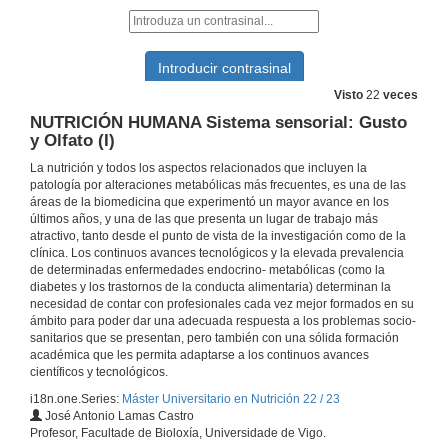
METABOLISMO Y SU PATOLOGÍA Fosforilación oxidativa
2 de nov. de 2022
Visto
22
veces
NUTRICIÓN HUMANA Sistema sensorial: Gusto
ENDOCRINOLOGÍA BÁSICA Y CLÍNICA Metabolismo calcio-fósforo-magnesio y su patología (I)
y Olfato (I)
La nutrición y todos los aspectos relacionados que incluyen la
2 de nov. de 2022
patología por alteraciones metabólicas más frecuentes, es una de las
áreas de la biomedicina que experimentó un mayor avance en los
últimos años, y una de las que presenta un lugar de trabajo más
METABOLISMO Y SU PATOLOGÍA Biosíntesis de lípidos
atractivo, tanto desde el punto de vista de la investigación como de la
clínica. Los continuos avances tecnológicos y la elevada prevalencia
3 de nov. de 2022
de determinadas enfermedades endocrino- metabólicas (como la
diabetes y los trastornos de la conducta alimentaria) determinan la
necesidad de contar con profesionales cada vez mejor formados en su
NEUROENDOCRINOLOGÍA Eje Lactotropo: La Prolactina (PRL)
ámbito para poder dar una adecuada respuesta a los problemas socio-
sanitarios que se presentan, pero también con una sólida formación
4 de nov. de 2022
académica que les permita adaptarse a los continuos avances
científicos y tecnológicos.
i18n.one.Series:
Máster Universitario en Nutrición 22 / 23
NEUROENDOCRINOLOGÍA: Hormonas y conducta (I)
José Antonio Lamas Castro
Profesor, Facultade de Bioloxía, Universidade de Vigo.
9 de nov. de 2022