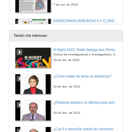
7 de out. de 2022
ENDOCRINOLOGÍA BÁSICA Y CLÍNICA: Sistema Endocrino conceptos generales II.(Regulación Hormonal)
7 de out. de 2022
Tamén che interesan
NUTRICIÓN HUMANA: Estructura general del sistema digestivo (III)
G-Night 2023. Noite Galega das Persoas Investigadoras. Conciencias creativas
Centos de investigadoras e investigadores, decenas de actividades e sete cidades
13 de out. de 2022
29 de set. de 2023
NEUROENDOCRINOLOGÍA: La hipófisis
¿Como matar de fame as bacterias?
13 de out. de 2022
20 de dec. de 2012
NEUROENDOCRINOLOGÍA: El hipotálamo
¿Pódense predicir os efectos polo achegamento á Terra dos asteroides?
14 de out. de 2022
20 de dec. de 2012
NUTRICIÓN HUMANA Estructura general del sistema digestivo (IV)
¿Cal é a situación actual do consumo cinematográfico?