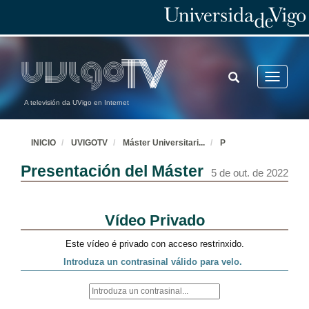
TOGGLE
Toggle
SEARCH
navigatio
A televisión da UVigo en Internet
INICIO
UVIGOTV
Máster Universitari
...
P
Presentación del Máster
5 de out. de 2022