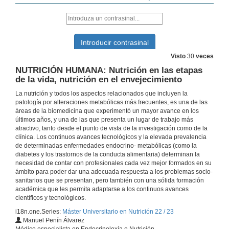
20 de out. de 2022
METABOLISMO Y SU PATOLOGÍA: Regulación glucolisis-gluconeogénesis y metabolismo del glucógeno.
21 de out. de 2022
Visto
30
veces
NUTRICIÓN HUMANA: Nutrición en las etapas
ENDOCRINOLOGÍA BÁSICA Y CLÍNICA: Otros sistemas endocrinos
de la vida, nutrición en el envejecimiento
La nutrición y todos los aspectos relacionados que incluyen la
21 de out. de 2022
patología por alteraciones metabólicas más frecuentes, es una de las
áreas de la biomedicina que experimentó un mayor avance en los
últimos años, y una de las que presenta un lugar de trabajo más
METABOLISMO Y SU PATOLOGÍA Ciclo del ácido cítrico
atractivo, tanto desde el punto de vista de la investigación como de la
clínica. Los continuos avances tecnológicos y la elevada prevalencia
26 de out. de 2022
de determinadas enfermedades endocrino- metabólicas (como la
diabetes y los trastornos de la conducta alimentaria) determinan la
necesidad de contar con profesionales cada vez mejor formados en su
NEUROENDOCRINOLOGÍA Ritmos biológicos y melatonina
ámbito para poder dar una adecuada respuesta a los problemas socio-
sanitarios que se presentan, pero también con una sólida formación
26 de out. de 2022
académica que les permita adaptarse a los continuos avances
científicos y tecnológicos.
i18n.one.Series:
Máster Universitario en Nutrición 22 / 23
METABOLISMO Y SU PATOLOGÍA Catabolismo de los ácidos grasos
Manuel Penín Álvarez