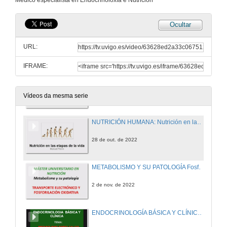
Médico especialista en Endocrinoloxía e Nutrición
27 de out. de 2022
Ocultar
ENDOCRINOLOGÍA BÁSICA Y CLÍNICA Hipertiroidismo, Masas Tiroideas
URL:
27 de out. de 2022
IFRAME:
METABOLISMO Y SU PATOLOGÍA Oxidación de los aminoácidos
28 de out. de 2022
Vídeos da mesma serie
NUTRICIÓN HUMANA: Nutrición en las etapas de la vida, nutrición en el envejecimiento
28 de out. de 2022
METABOLISMO Y SU PATOLOGÍA Fosforilación oxidativa
2 de nov. de 2022
ENDOCRINOLOGÍA BÁSICA Y CLÍNICA Metabolismo calcio-fósforo-magnesio y su patología (I)