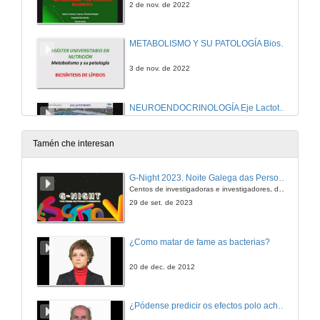
2 de nov. de 2022
METABOLISMO Y SU PATOLOGÍA Biosíntesis de lípidos
3 de nov. de 2022
NEUROENDOCRINOLOGÍA Eje Lactotropo: La Prolactina (PRL)
4 de nov. de 2022
Tamén che interesan
NEUROENDOCRINOLOGÍA: Hormonas y conducta (I)
G-Night 2023. Noite Galega das Persoas Investigadoras. Conciencias creativas
Centos de investigadoras e investigadores, decenas de actividades e sete cidades
9 de nov. de 2022
29 de set. de 2023
ENDOCRINOLOGÍA BÁSICA Y CLÍNICA La glándula adrenal
¿Como matar de fame as bacterias?
10 de nov. de 2022
20 de dec. de 2012
NEUROENDOCRINOLOGÍA: Hormonas y conducta (II)
¿Pódense predicir os efectos polo achegamento á Terra dos asteroides?